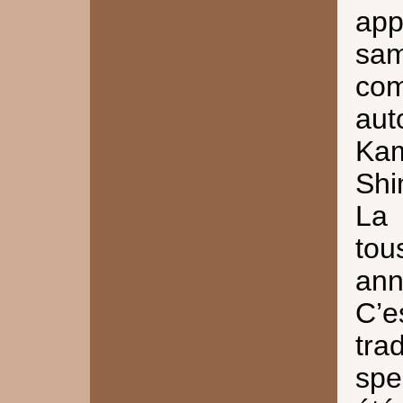
ap
sa
com
au
Kam
Shi
La 
tou
ann
C’
tr
spe