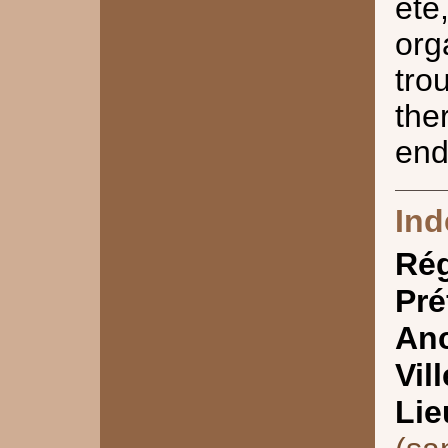
été
or
tr
th
end
Ind
Ré
Pré
Anc
Vill
Lie