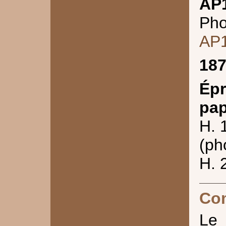
AP
Pho
AP
18
Épr
pap
H. 
(ph
H. 
Co
Le