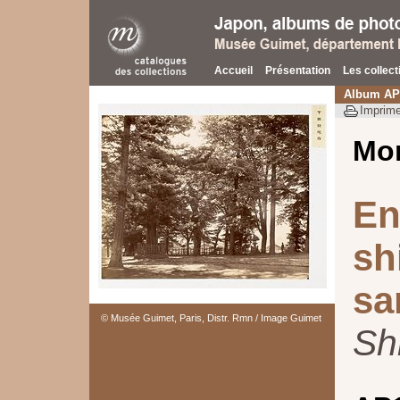
Accueil
Présentation
Les collect
Album AP
Imprime
Mo
En
sh
sa
© Musée Guimet, Paris, Distr. Rmn / Image Guimet
Sh