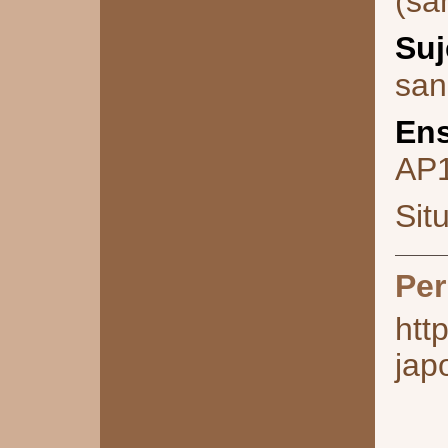
(sa
Suj
san
Ens
AP
Sit
Per
htt
jap