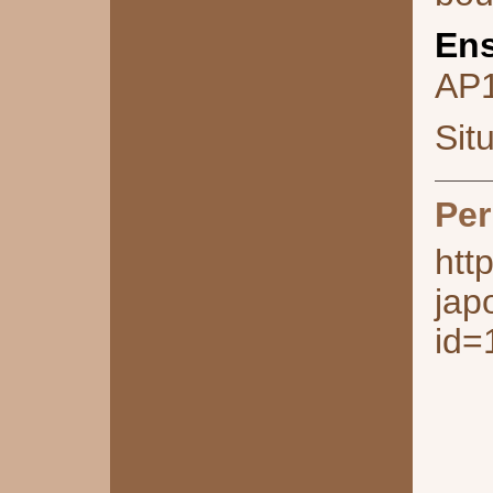
Ens
AP
Sit
Per
htt
jap
id=