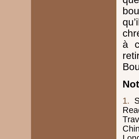
bou
qu
chr
à c
ret
Bou
No
1.
S
Rea
Trav
Chi
Lond