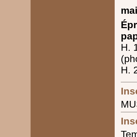
mai
Épr
pap
H. 
(ph
H. 
Ins
MU
Ins
Te