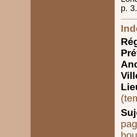
p. 3
Ind
Ré
Pré
Anc
Vill
Lie
(te
Suj
pa
bou