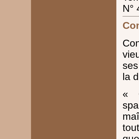
N° 
Co
Con
vie
ses
la 
« 
sp
maî
tou
qu