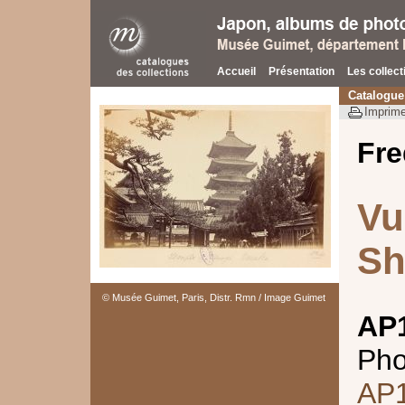
Accueil
Présentation
Les collect
Catalogue
Imprime
Fre
Vu
Sh
© Musée Guimet, Paris, Distr. Rmn / Image Guimet
AP
Pho
AP