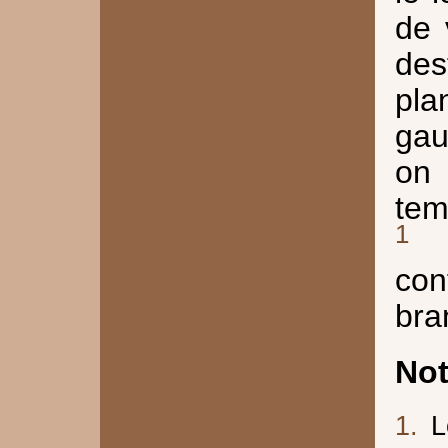
de 
des
pla
gau
on
tem
1
con
bra
No
1.