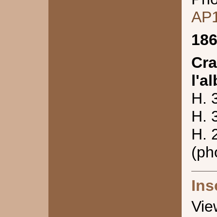
AP
18
Cra
l'a
H. 
H. 
H. 
(ph
Ins
Vie