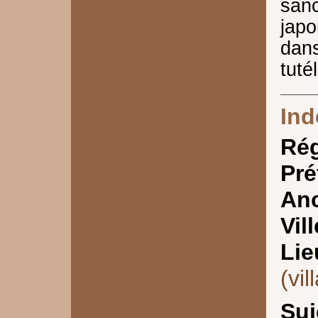
san
japo
dan
tuté
Ind
Ré
Pré
Anc
Vill
Lie
(vil
Suj