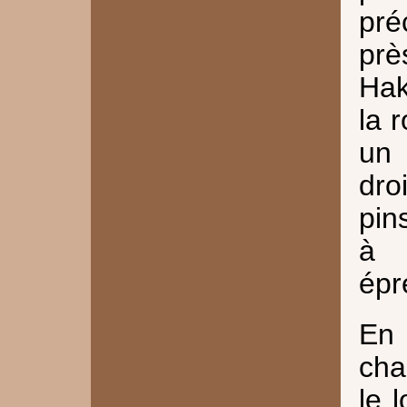
pré
pr
Hak
la 
un 
dro
pin
à 
épr
En 
cha
le 