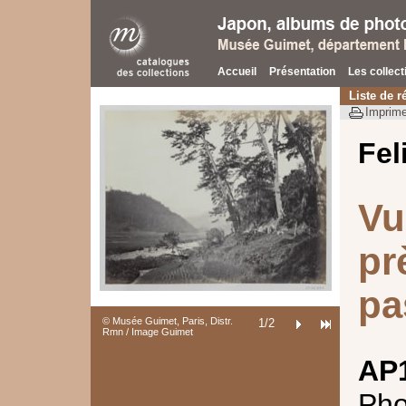
Accueil
Présentation
Les collect
Liste de r
Imprime
Fel
Vu
pr
pa
© Musée Guimet, Paris, Distr.
1
/2
Rmn / Image Guimet
AP
Pho