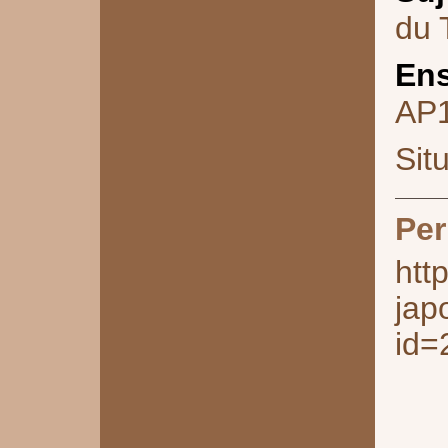
du 
Ens
AP
Sit
Per
htt
jap
id=