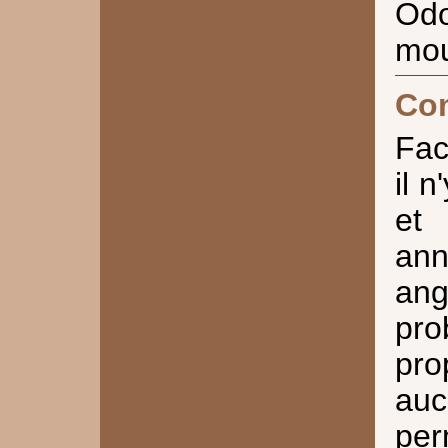
Odo
mou
Co
Fac
il 
et
an
an
pro
pro
auc
pe