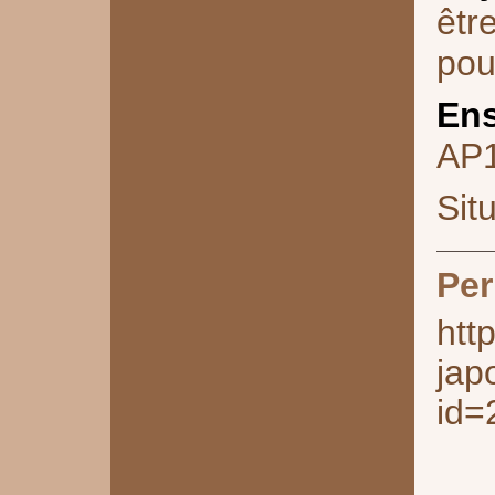
êtr
pou
Ens
AP
Sit
Per
htt
jap
id=