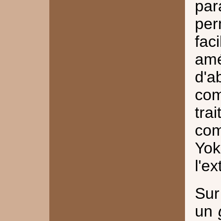
par
per
fa
amé
d'a
co
tra
co
Yok
l'e
Sur
un