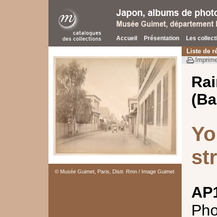
Accueil
Présentation
Les collect
Liste de r
Imprime
Rai
(Ba
Yo
st
© Musée Guimet, Paris, Distr. Rmn / Image Guimet
AP
Pho