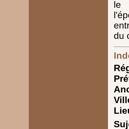
le
l'
ent
du 
Ind
Ré
Pré
Anc
Vill
Lie
Suj