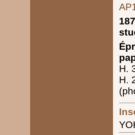
AP
187
stu
Épr
pap
H. 
H. 
(ph
Ins
YO