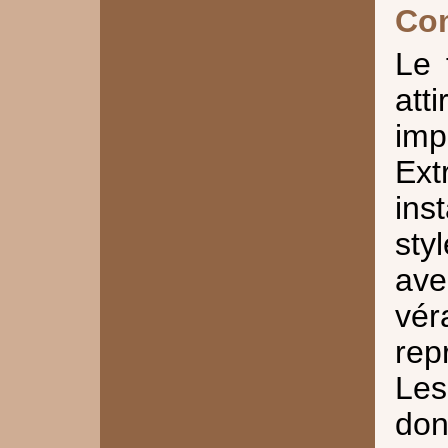
Co
Le 
at
im
Ext
ins
sty
av
vér
rep
Les
don