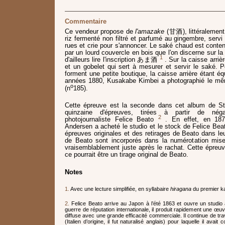
Commentaire
Ce vendeur propose de
l'amazake
(甘酒), littéralement
riz fermenté non filtré et parfumé au gingembre, servi
rues et crie pour s'annoncer. Le saké chaud est conten
par un lourd couvercle en bois que l'on discerne sur la
1
d'ailleurs lire l'inscription あま酒
. Sur la caisse arriè
et un gobelet qui sert à mesurer et servir le saké. 
forment une petite boutique, la caisse arrière étant éq
années 1880, Kusakabe Kimbei a photographié le mêm
o
(n
185).
Cette épreuve est la seconde dans cet album de Sti
quinzaine d'épreuves, tirées à partir de néga
2
photojournaliste Felice Beato
. En effet, en 1877
Andersen a acheté le studio et le stock de Felice Bea
épreuves originales et des retirages de Beato dans le
de Beato sont incorporés dans la numérotation mise
vraisemblablement juste après le rachat. Cette épreu
ce pourrait être un tirage original de Beato.
Notes
1.
Avec une lecture simplifiée, en syllabaire
hiragana
du premier k
2.
Felice Beato arrive au Japon à l’été 1863 et ouvre un stud
guerre de réputation internationale, il produit rapidement une œu
diffuse avec une grande efficacité commerciale. Il continue de trav
(Italien d’origine, il fut naturalisé anglais) pour laquelle il ava