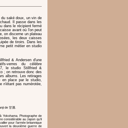
 du saké doux, un vin de
 chaud. Il passe dans les
u dans le récipient fermé
 caisse avant où l'on peut
re, on discerne un plateau
Posées, les deux caisses
uipée de tiroirs. Dans les
e petit métier en studio
llfried & Andersen d'une
tifs-verres du célèbre
, le studio Stillfried &
to ; on retrouve donc des
urs albums. Les retirages
 en place par le studio,
ve n'étant pas numérotée,
anji de 甘酒.
io à Yokohama. Photographe de
vre considérable au Japon qu’il
ailler pour l’armée britannique
it couvert la deuxième guerre de