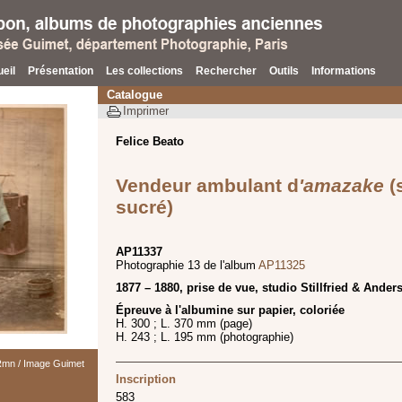
eil
Présentation
Les collections
Rechercher
Outils
Informations
Catalogue
Imprimer
Felice Beato
Vendeur ambulant d
'amazake
(
sucré)
AP11337
Photographie 13 de l'album
AP11325
1877 – 1880, prise de vue, studio Stillfried & Ander
Épreuve à l'albumine sur papier, coloriée
H. 300 ; L. 370 mm (page)
H. 243 ; L. 195 mm (photographie)
 Rmn / Image Guimet
Inscription
583