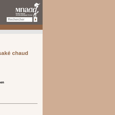
saké chaud
sen