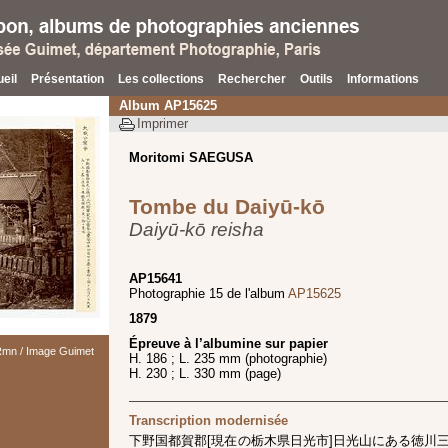
eil
Présentation
Les collections
Rechercher
Outils
Informations
Album AP15625
Imprimer
Moritomi SAEGUSA
Tombe du Daiyū-kō
Daiyū-kō reisha
AP15641
Photographie 15 de l'album
AP15625
1879
Épreuve à l’albumine sur papier
 Rmn / Image Guimet
H. 186 ; L. 235 mm (photographie)
H. 230 ; L. 330 mm (page)
Transcription modernisée
下野国都賀郡[現在の栃木県日光市]日光山にある徳川