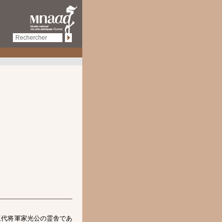
三代将軍家光公の霊舎であ