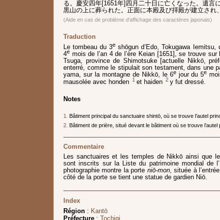
る。慶安四年[1651年]四月二十日に亡くなった。遺
黒山の上に葬られた。正面に本殿及び拝殿が建立され
(Aide en cas de problème d'affichage des caractères japonais)
Traduction
e
Le tombeau du 3
shōgun d’Edo, Tokugawa Iemitsu, q
e
4
mois de l’an 4 de l’ère Keian [1651], se trouve sur 
Tsuga, province de Shimotsuke [actuelle Nikkō, préfe
enterré, comme le stipulait son testament, dans une 
e
e
yama, sur la montagne de Nikkō, le 6
jour du 5
moi
1
2
mausolée avec honden
et haiden
y fut dressé.
Notes
1.
Bâtiment principal du sanctuaire shintō, où se trouve l’autel princ
2.
Bâtiment de prière, situé devant le bâtiment où se trouve l’autel 
Commentaire
Les sanctuaires et les temples de Nikkō ainsi que le
sont inscrits sur la Liste du patrimoine mondial de 
photographie montre la porte
niō-mon
, située à l’entr
côté de la porte se tient une statue de gardien Niō.
Index
Région
:
Kantō
Préfecture
:
Tochigi