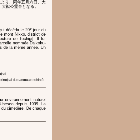
言により、同年五月六日、大
、大猷公霊舎となる。
e
ui décéda le 20
jour du
le mont Nikkō, district de
cture de Tochigi]. Il fut
parcelle nommée Daikoku-
s de la même année. Un
ipal.
principal du sanctuaire shintō.
ur environnement naturel
l’Unesco depuis 1999. La
ée du cimetière. De chaque