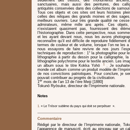
seulement des trésors, des monuments ancien
sanctuaires, mais aussi des peintures, des calli
antiquités conservées dans des collections de samour
Tous ces objets et ces sites ont leurs histoires pl
celles des reliques des grands moines et des sages
meilleurs ouvriers. Leur très grande qualité ne cess
admirateurs, même mille ans après. Ces objets, 
n’existaient quasiment pas, fournissent des élém
l’historiographie. Dans cette perspective, nous sommes
et les ayant devant nous, nous les avons photograph
reconnaître qu’il est difficile de reproduire fidèlemen
termes de couleur et de volume, lorsque l’on ne les 
nous essayons de faire revivre de nos jours l’espr
techniques de reproduction : 1° la photographie pour le 
lithographie à partir du dessin pour la calligraphie, la 
lithographie polychrome pour le textile ancien. Les im
1
un album sous le titre Kokka Yohō
. Je souhaite
monde cet album comme un produit modèle de l’Imprime
de nos convictions patriotiques. Pour conclure, je ser
pouvait contribuer au progrès de la civilisation.
er
1
mois de l’an 13 de l’ère Meiji [1880]
Tokunō Ryōsuke, directeur de l’Imprimerie nationale.
Notes
1.
« Le Trésor sublime du pays qui doit se perpétuer ».
Commentaire
Rédigé par le directeur de l’Imprimerie nationale, T
l’apparence de manuscrit, écrit au pinceau par un cal