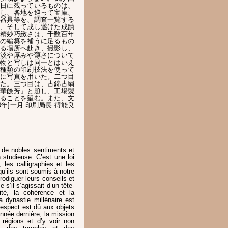
日に残っているものは、
し、各地を巡って宝庫、
器具等を、調査一覧する
、そして成し遂げた成蹟
精妙巧緻さは、千数百年
の編纂を補うに足るもの
る場所へ赴き、撮影し、
淡や厚みや薄さについて
物と写しは同一とはいえ
種類の印刷技法を使って
に写真を用いた。二つ目
た。三つ目は、古錦古繍
華餘芳』と題し、工場製
ることを望む。また、文
年]一月 印刷局長 得能良
de nobles sentiments et
 studieuse. C’est une loi
les calligraphies et les
qu’ils sont soumis à notre
rodiguer leurs conseils et
’il s’agissait d’un tête-
lité, la cohérence et la
 dynastie millénaire est
 respect est dû aux objets
année dernière, la mission
 régions et d’y voir non