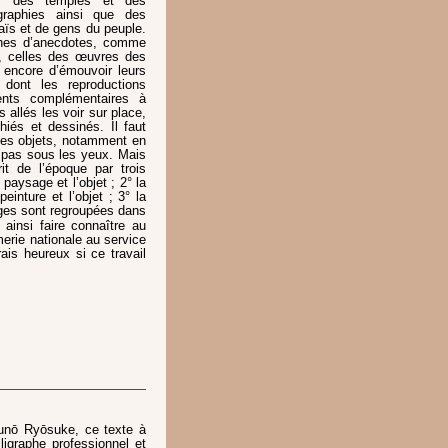
s, des temples et des
graphies ainsi que des
aïs et de gens du peuple.
eines d’anecdotes, comme
, celles des œuvres des
e encore d’émouvoir leurs
dont les reproductions
ents complémentaires à
 allés les voir sur place,
iés et dessinés. Il faut
t des objets, notamment en
a pas sous les yeux. Mais
it de l’époque par trois
paysage et l’objet ; 2° la
peinture et l’objet ; 3° la
ages sont regroupées dans
 ainsi faire connaître au
rie nationale au service
ais heureux si ce travail
okunō Ryōsuke, ce texte à
ligraphe professionnel et