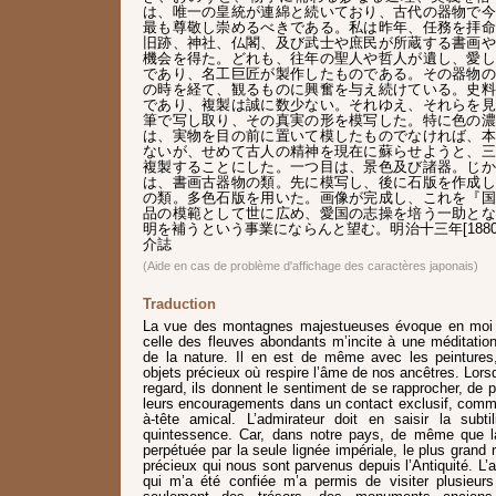
は、唯一の皇統が連綿と続いており、古代の器物で今
最も尊敬し崇めるべきである。私は昨年、任務を拝命
旧跡、神社、仏閣、及び武士や庶民が所蔵する書画や
機会を得た。どれも、往年の聖人や哲人が遺し、愛し
であり、名工巨匠が製作したものである。その器物の
の時を経て、観るものに興奮を与え続けている。史料
であり、複製は誠に数少ない。それゆえ、それらを見
筆で写し取り、その真実の形を模写した。特に色の濃
は、実物を目の前に置いて模したものでなければ、本
ないが、せめて古人の精神を現在に蘇らせようと、三
複製することにした。一つ目は、景色及び諸器。じか
は、書画古器物の類。先に模写し、後に石版を作成し
の類。多色石版を用いた。画像が完成し、これを『国
品の模範として世に広め、愛国の志操を培う一助とな
明を補うという事業にならんと望む。明治十三年[1880
介誌
(Aide en cas de problème d'affichage des caractères japonais)
Traduction
La vue des montagnes majestueuses évoque en moi 
celle des fleuves abondants m’incite à une méditation
de la nature. Il en est de même avec les peintures, 
objets précieux où respire l’âme de nos ancêtres. Lors
regard, ils donnent le sentiment de se rapprocher, de p
leurs encouragements dans un contact exclusif, comme s
à-tête amical. L’admirateur doit en saisir la subti
quintessence. Car, dans notre pays, de même que la
perpétuée par la seule lignée impériale, le plus grand
précieux qui nous sont parvenus depuis l’Antiquité. L’
qui m’a été confiée m’a permis de visiter plusieurs