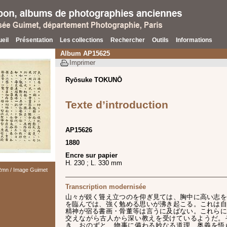
eil
Présentation
Les collections
Rechercher
Outils
Informations
Album AP15625
Imprimer
Ryōsuke TOKUNŌ
Texte d’introduction
AP15626
1880
Encre sur papier
H. 230 ; L. 330 mm
 Rmn / Image Guimet
Transcription modernisée
山々が鋭く聳え立つのを仰ぎ見ては、胸中に高い志を
を臨んでは、強く勉める思いが沸き起こる。これは自
精神が宿る書画・骨董等は言うに及ばない。これらに
交えながら古人から深い教えを受けているようだ。
き、おのずと、物事に備わる妙なる道理、奥義を悟