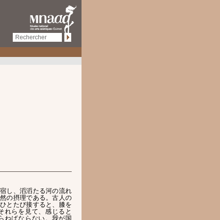
宿し、滔滔たる河の流れ
然の摂理である。古人の
ひとたび接すると、膝を
それらを見て、感じると
らねばならない。我が国