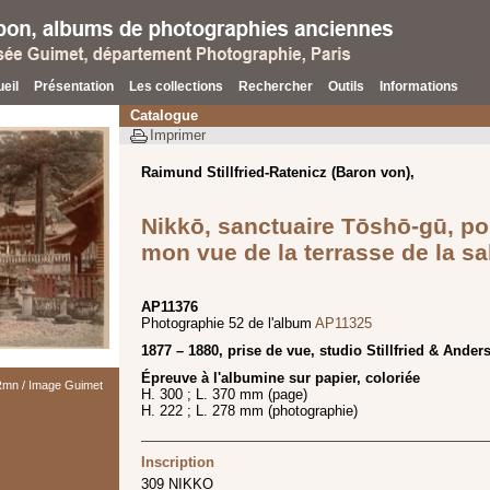
eil
Présentation
Les collections
Rechercher
Outils
Informations
Catalogue
Imprimer
Raimund Stillfried-Ratenicz (Baron von),
Nikkō, sanctuaire Tōshō-gū, po
mon vue de la terrasse de la sal
AP11376
Photographie 52 de l'album
AP11325
1877 – 1880, prise de vue, studio Stillfried & Ander
Épreuve à l'albumine sur papier, coloriée
 Rmn / Image Guimet
H. 300 ; L. 370 mm (page)
H. 222 ; L. 278 mm (photographie)
Inscription
309 NIKKO