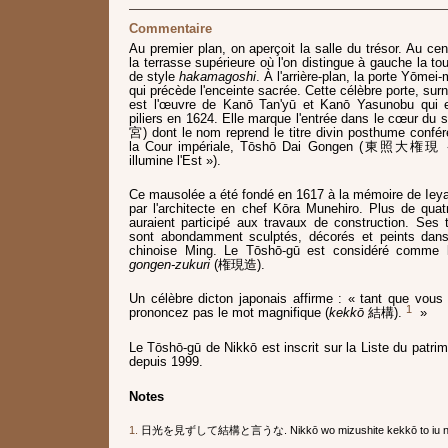
Commentaire
Au premier plan, on aperçoit la salle du trésor. Au cen
la terrasse supérieure où l'on distingue à gauche la t
de style
hakamagoshi
. À l'arrière-plan, la porte Yōm
qui précède l'enceinte sacrée. Cette célèbre porte, sur
est l'œuvre de Kanō Tan'yū et Kanō Yasunobu qui e
piliers en 1624. Elle marque l'entrée dans le cœur d
宮) dont le nom reprend le titre divin posthume confé
la Cour impériale, Tōshō Dai Gongen (東照大権現 « 
illumine l'Est »).
Ce mausolée a été fondé en 1617 à la mémoire de Ieya
par l'architecte en chef Kōra Munehiro. Plus de quat
auraient participé aux travaux de construction. Ses
sont abondamment sculptés, décorés et peints dans 
chinoise Ming. Le Tōshō-gū est considéré comme l
gongen-zukuri
(権現造).
Un célèbre dicton japonais affirme : « tant que vous
1
prononcez pas le mot magnifique (
kekkō
結構).
»
Le Tōshō-gū de Nikkō est inscrit sur la Liste du patri
depuis 1999.
Notes
1.
日光を見ずして結構と言うな. Nikkō wo mizushite kekkō to iu n