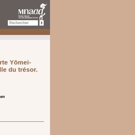
rte Yōmei-
le du trésor.
sen