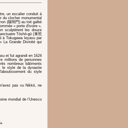
tre, un escalier conduit à
our du clocher monumental
ei-mon (陽明門) au toit galbé
nommée « porte d'ivoire »,
n sculptèrent les douze
u sanctuaire Tōshō-gū (東照
ré à Tokugawa Ieyasu par
La Grande Divinité qui
su et fut agrandi en 1624
re millions de personnes
 très nombreux bâtiments
le style de la dynastie
'aboutissement du style
 n'avez pas vu Nikkō, ne
moine mondial de l’Unesco
a.