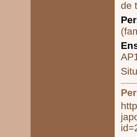
de 
Per
(fam
Ens
AP
Sit
Per
htt
jap
id=