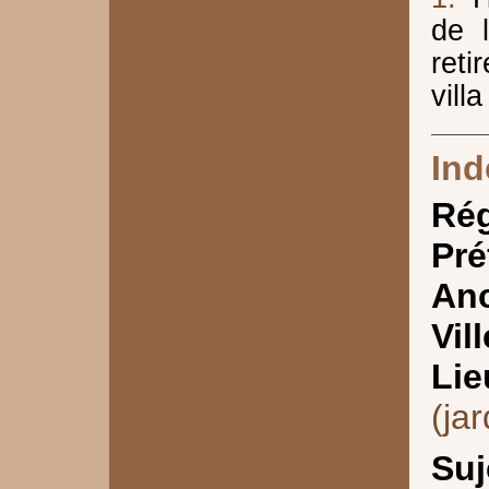
de 
ret
vill
Ind
Ré
Pré
Anc
Vill
Lie
(jar
Suj