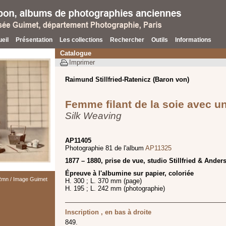
eil
Présentation
Les collections
Rechercher
Outils
Informations
Catalogue
Imprimer
Raimund Stillfried-Ratenicz (Baron von)
Femme filant de la soie avec u
Silk Weaving
AP11405
Photographie 81 de l'album
AP11325
1877 – 1880, prise de vue, studio Stillfried & Ander
Épreuve à l'albumine sur papier, coloriée
 Rmn / Image Guimet
H. 300 ; L. 370 mm (page)
H. 195 ; L. 242 mm (photographie)
Inscription , en bas à droite
849.