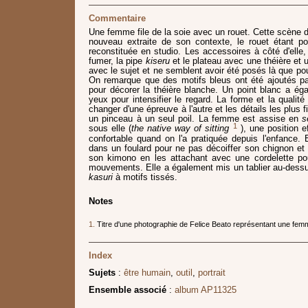
Commentaire
Une femme file de la soie avec un rouet. Cette scène d
nouveau extraite de son contexte, le rouet étant p
reconstituée en studio. Les accessoires à côté d'elle,
fumer, la pipe
kiseru
et le plateau avec une théière et 
avec le sujet et ne semblent avoir été posés là que pou
On remarque que des motifs bleus ont été ajoutés par
pour décorer la théière blanche. Un point blanc a ég
yeux pour intensifier le regard. La forme et la qualit
changer d'une épreuve à l'autre et les détails les plus 
un pinceau à un seul poil. La femme est assise en
s
1
sous elle (
the native way of sitting
), une position e
confortable quand on l'a pratiquée depuis l'enfance.
dans un foulard pour ne pas décoiffer son chignon e
son kimono en les attachant avec une cordelette pou
mouvements. Elle a également mis un tablier au-dessu
kasuri
à motifs tissés.
Notes
1.
Titre d'une photographie de Felice Beato représentant une fe
Index
Sujets
:
être humain
,
outil
,
portrait
Ensemble associé
:
album AP11325