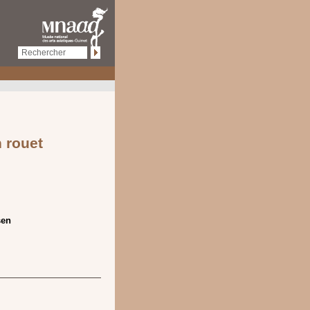
n rouet
sen