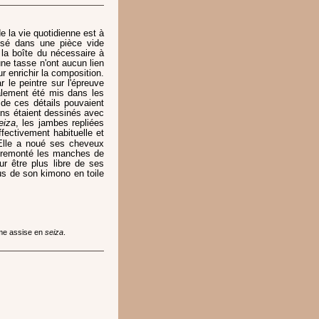
e la vie quotidienne est à
osé dans une pièce vide
 la boîte du nécessaire à
une tasse n'ont aucun lien
r enrichir la composition.
 le peintre sur l'épreuve
alement été mis dans les
é de ces détails pouvaient
fins étaient dessinés avec
eiza
, les jambes repliées
ffectivement habituelle et
 Elle a noué ses cheveux
t remonté les manches de
r être plus libre de ses
s de son kimono en toile
mme assise en
seiza
.