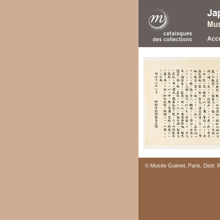
Accu
© Musée Guimet, Paris, Distr.