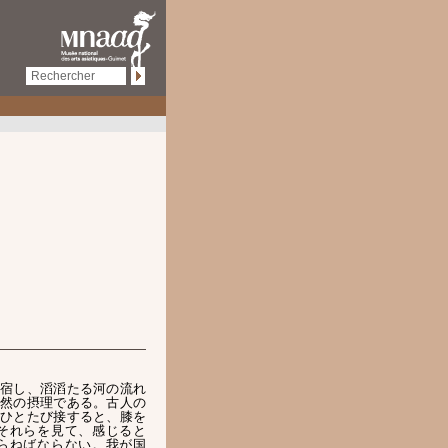
宿し、滔滔たる河の流れ
然の摂理である。古人の
ひとたび接すると、膝を
それらを見て、感じると
らねばならない。我が国