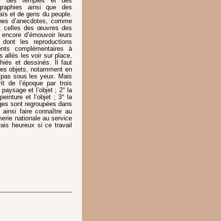
s, des temples et des
graphies ainsi que des
aïs et de gens du peuple.
eines d’anecdotes, comme
, celles des œuvres des
e encore d’émouvoir leurs
dont les reproductions
ents complémentaires à
 allés les voir sur place,
iés et dessinés. Il faut
t des objets, notamment en
a pas sous les yeux. Mais
it de l’époque par trois
paysage et l’objet ; 2° la
peinture et l’objet ; 3° la
ages sont regroupées dans
 ainsi faire connaître au
rie nationale au service
ais heureux si ce travail