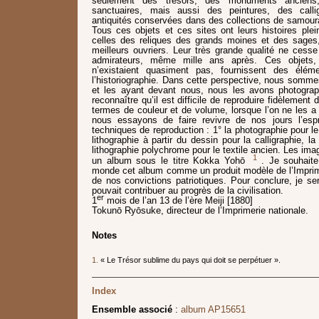
seulement des trésors, des monuments ancien
sanctuaires, mais aussi des peintures, des calli
antiquités conservées dans des collections de samour
Tous ces objets et ces sites ont leurs histoires pl
celles des reliques des grands moines et des sages
meilleurs ouvriers. Leur très grande qualité ne cess
admirateurs, même mille ans après. Ces objets, 
n’existaient quasiment pas, fournissent des élém
l’historiographie. Dans cette perspective, nous sommes
et les ayant devant nous, nous les avons photograph
reconnaître qu’il est difficile de reproduire fidèlemen
termes de couleur et de volume, lorsque l’on ne les 
nous essayons de faire revivre de nos jours l’espr
techniques de reproduction : 1° la photographie pour le 
lithographie à partir du dessin pour la calligraphie, la 
lithographie polychrome pour le textile ancien. Les im
1
un album sous le titre Kokka Yohō
. Je souhaite
monde cet album comme un produit modèle de l’Imprime
de nos convictions patriotiques. Pour conclure, je ser
pouvait contribuer au progrès de la civilisation.
er
1
mois de l’an 13 de l’ère Meiji [1880]
Tokunō Ryōsuke, directeur de l’Imprimerie nationale.
Notes
1.
« Le Trésor sublime du pays qui doit se perpétuer ».
Index
Ensemble associé
:
album AP15651