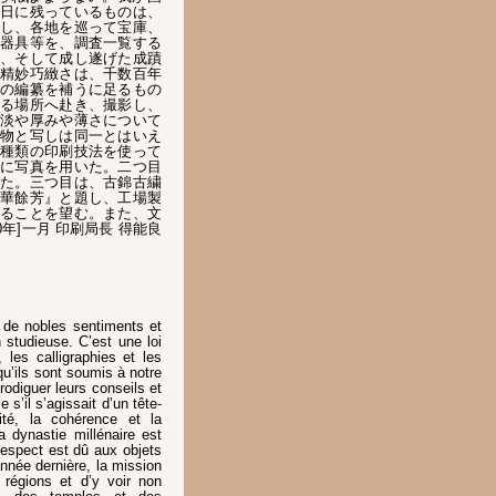
日に残っているものは、
し、各地を巡って宝庫、
器具等を、調査一覧する
、そして成し遂げた成蹟
精妙巧緻さは、千数百年
の編纂を補うに足るもの
る場所へ赴き、撮影し、
淡や厚みや薄さについて
物と写しは同一とはいえ
種類の印刷技法を使って
に写真を用いた。二つ目
た。三つ目は、古錦古繍
華餘芳』と題し、工場製
ることを望む。また、文
年]一月 印刷局長 得能良
de nobles sentiments et
 studieuse. C’est une loi
les calligraphies et les
qu’ils sont soumis à notre
rodiguer leurs conseils et
’il s’agissait d’un tête-
lité, la cohérence et la
 dynastie millénaire est
 respect est dû aux objets
année dernière, la mission
 régions et d’y voir non