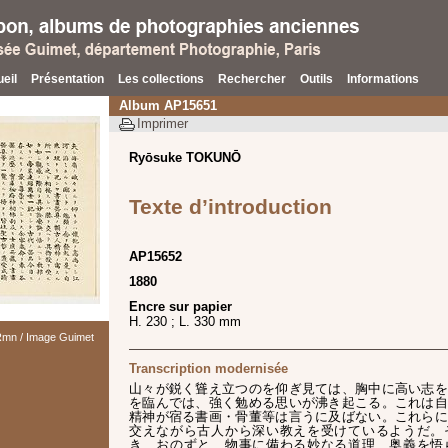
eil
Présentation
Les collections
Rechercher
Outils
Informations
Album AP15651
Imprimer
Ryōsuke TOKUNŌ
Texte d’introduction
AP15652
1880
Encre sur papier
H. 230 ; L. 330 mm
 Rmn / Image Guimet
Transcription modernisée
山々が鋭く聳え立つのを仰ぎ見ては、胸中に高い志を
を臨んでは、強く勉める思いが沸き起こる。これは自
精神が宿る書画・骨董等は言うに及ばない。これらに
交えながら古人から深い教えを受けているようだ。
き、おのずと、物事に備わる妙なる道理、奥義を悟