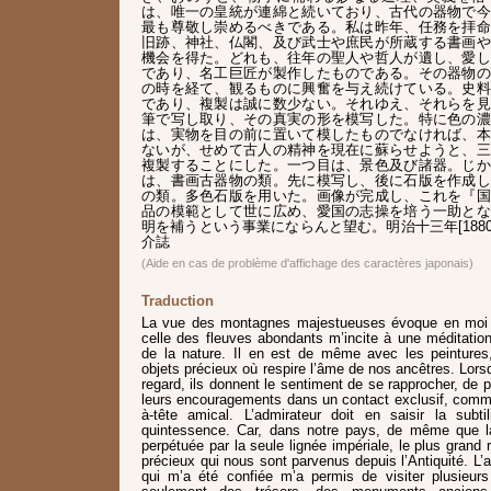
は、唯一の皇統が連綿と続いており、古代の器物で今
最も尊敬し崇めるべきである。私は昨年、任務を拝命
旧跡、神社、仏閣、及び武士や庶民が所蔵する書画や
機会を得た。どれも、往年の聖人や哲人が遺し、愛し
であり、名工巨匠が製作したものである。その器物の
の時を経て、観るものに興奮を与え続けている。史料
であり、複製は誠に数少ない。それゆえ、それらを見
筆で写し取り、その真実の形を模写した。特に色の濃
は、実物を目の前に置いて模したものでなければ、本
ないが、せめて古人の精神を現在に蘇らせようと、三
複製することにした。一つ目は、景色及び諸器。じか
は、書画古器物の類。先に模写し、後に石版を作成し
の類。多色石版を用いた。画像が完成し、これを『国
品の模範として世に広め、愛国の志操を培う一助とな
明を補うという事業にならんと望む。明治十三年[1880
介誌
(Aide en cas de problème d'affichage des caractères japonais)
Traduction
La vue des montagnes majestueuses évoque en moi 
celle des fleuves abondants m’incite à une méditation
de la nature. Il en est de même avec les peintures, 
objets précieux où respire l’âme de nos ancêtres. Lors
regard, ils donnent le sentiment de se rapprocher, de p
leurs encouragements dans un contact exclusif, comme s
à-tête amical. L’admirateur doit en saisir la subti
quintessence. Car, dans notre pays, de même que la
perpétuée par la seule lignée impériale, le plus grand
précieux qui nous sont parvenus depuis l’Antiquité. L’
qui m’a été confiée m’a permis de visiter plusieurs