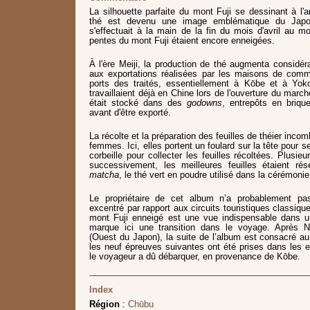
La silhouette parfaite du mont Fuji se dessinant à l'
thé est devenu une image emblématique du Japon
s'effectuait à la main de la fin du mois d'avril au mo
pentes du mont Fuji étaient encore enneigées.
À l'ère Meiji, la production de thé augmenta considé
aux exportations réalisées par les maisons de comm
ports des traités, essentiellement à Kōbe et à Y
travaillaient déjà en Chine lors de l'ouverture du marc
était stocké dans des
godowns
, entrepôts en briqu
avant d'être exporté.
La récolte et la préparation des feuilles de théier inc
femmes. Ici, elles portent un foulard sur la tête pour s
corbeille pour collecter les feuilles récoltées. Plusieu
successivement, les meilleures feuilles étaient rés
matcha
, le thé vert en poudre utilisé dans la cérémonie
Le propriétaire de cet album n’a probablement pas
excentré par rapport aux circuits touristiques classiq
mont Fuji enneigé est une vue indispensable dans u
marque ici une transition dans le voyage. Après N
(Ouest du Japon), la suite de l’album est consacré a
les neuf épreuves suivantes ont été prises dans les
le voyageur a dû débarquer, en provenance de Kōbe.
Index
Région
:
Chūbu