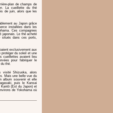
arrière-plan de champs de
. La cueillette du thé
is de juin, alors que les
rablement au Japon grâce
erce installées dans les
okohama. Ces compagnies
hé japonais. Le thé acheté
e situés dans ces ports,
ombaient exclusivement aux
e protéger du soleil et une
rs cueillettes avaient lieu
ervées pour fabriquer le
 du thé.
 visité Shizuoka, alors
ues. Mais une belle vue du
n album souvenir et elle
agasaki, puis le Kansai
u Kantō (Est du Japon) et
 environs de Yokohama où