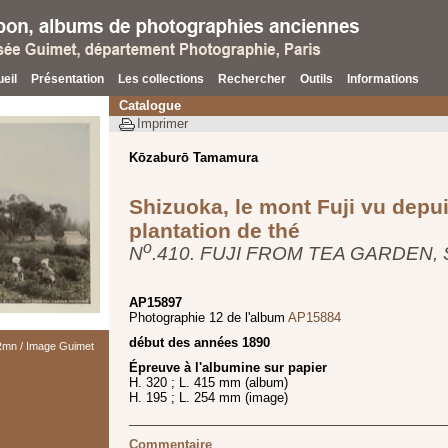
eil
Présentation
Les collections
Rechercher
Outils
Informations
Catalogue
Imprimer
Kōzaburō Tamamura
Shizuoka, le mont Fuji vu depu
plantation de thé
o
N
.410. FUJI FROM TEA GARDEN,
AP15897
Photographie 12 de l'album
AP15884
début des années 1890
 Rmn / Image Guimet
Épreuve à l'albumine sur papier
H. 320 ; L. 415 mm (album)
H. 195 ; L. 254 mm (image)
Commentaire