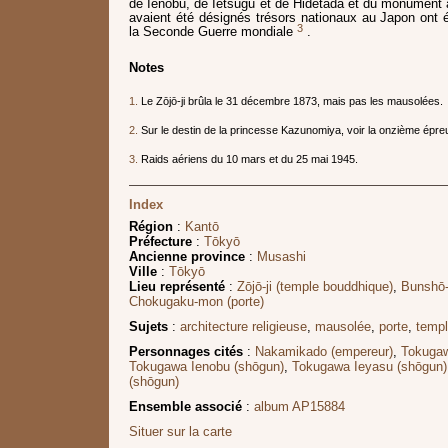
de Ienobu, de Ietsugu et de Hidetada et du monument 
avaient été désignés trésors nationaux au Japon ont 
3
la Seconde Guerre mondiale
.
Notes
1.
Le Zōjō-ji brûla le 31 décembre 1873, mais pas les mausolées.
2.
Sur le destin de la princesse Kazunomiya, voir la onzième épre
3.
Raids aériens du 10 mars et du 25 mai 1945.
Index
Région
:
Kantō
Préfecture
:
Tōkyō
Ancienne province
:
Musashi
Ville
:
Tōkyō
Lieu représenté
:
Zōjō-ji (temple bouddhique)
,
Bunshō-
Chokugaku-mon (porte)
Sujets
:
architecture religieuse
,
mausolée
,
porte
,
temp
Personnages cités
:
Nakamikado (empereur)
,
Tokugaw
Tokugawa Ienobu (shōgun)
,
Tokugawa Ieyasu (shōgun)
(shōgun)
Ensemble associé
:
album AP15884
Situer sur la carte