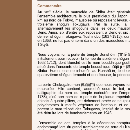
Commentaire
e
Au
xix
siècle, le mausolée de Shiba était généra
l’ensemble architectural le plus prestigieux du Japon,
km au nord de Tōkyō, mausolée où reposaient Ieyasu et
troisième shōgun Tokugawa. Par la suite, la c
alternativement les shogouns dans les deux mauso
Ueno. Ainsi, six d’entre eux reposaient à Ueno et six
dernier shōgun Tokugawa, Yoshinobu (1837-1913), qui 
en 1868, ne fut pas enterré dans un des mausolées ma
Tōkyō.
Nous voyons ici la porte du temple Bunshō-in (文昭院)
initialement pour recevoir la tombe du sixième shōg
1662-1712), dont Bunshō est le nom bouddhique post
1
situé dans l’enceinte du temple bouddhique Zōjō-ji
(増
Shiba. Furent ensuite inhumés au Bunshō-in, le dou
quatorzième shōgun Iemochi et son épouse, la princ
La porte Chokugaku-mon (勅額門) que nous voyons ici es
mausolée. Elle contient, accroché sous le toit, 
calligraphie du nom du temple exécutée par l’emp
1735), d’où son nom de « porte de la plaque impériale
chinois à quatre piliers, est richement ornée de sculptu
polychromes à motifs végétaux de bambous et de fl
portent le
mon
trilobé des Tokugawa, inspiré de la ros
été détruite lors de bombardements en 1945.
L’ensemble de ces temples à la décoration somptue
endommagé lors du grand tremblement de terre du Ka