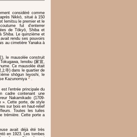
lement considéré comme
 après Nikkō, situé à 150
 Iemitsu le premier et le
outume fut d’enterrer
lées de Tōkyō, Shiba et
 à Shiba. Le quinzième et
avait rendu ses pouvoirs
is au cimetière Yanaka à
, le mausolée construit
un Tokugawa, Ienobu (家宣,
hume. Ce mausolée était
上寺) dans le quartier de
zième shōgun Ieyoshi, le
2
esse Kazunomiya
.
t l'entrée principale du
un cadre contenant une
ereur Nakamikado (1709-
 ». Cette porte, de style
res sur bois en haut-relief
eurs. Toutes les tuiles
e trémière. Cette porte a
use avait déjà été très
ntō en 1923. Les tombes