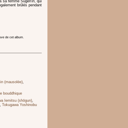
à sa femme Sūgen'in, qui
également brûlés pendant
uve de cet album.
in (mausolée)
,
le bouddhique
a Iemitsu (shōgun)
,
,
Tokugawa Yoshinobu