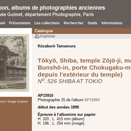
eil
Présentation
Les collections
Rechercher
Outils
Informations
Catalogue
Imprimer
Kōzaburō Tamamura
Tōkyō, Shiba, temple Zōjō-ji, 
Bunshō-in, porte Chokugaku-m
depuis l'extérieur du temple)
o
N
. 526 SHIBA AT TOKIO
AP15910
Photographie 25 de l'album
AP15884
 Rmn / Image Guimet
début des années 1890
Épreuve à l'albumine sur papier
H. 320 ; L. 415 mm (album)
H. 196 ; L. 254 mm (image)