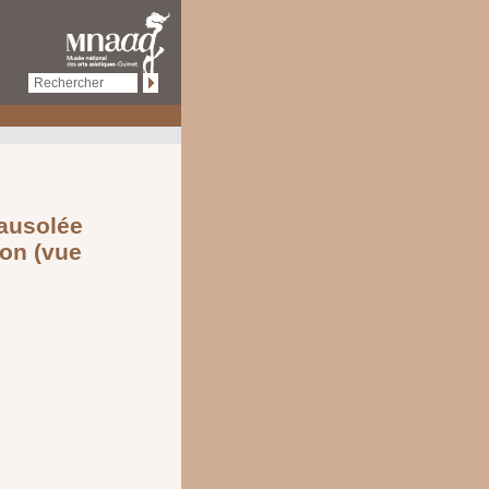
mausolée
on (vue