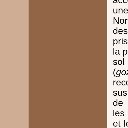
ac
un
Nor
des
pri
la 
sol
(
go
re
sus
de 
les
et 