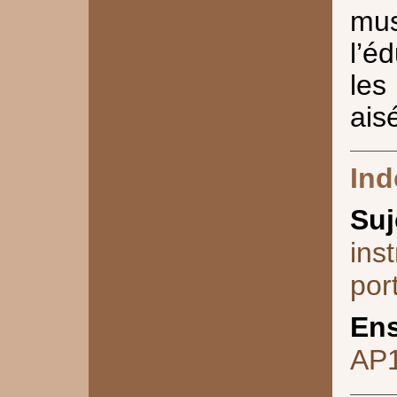
mus
l’é
les
ais
Ind
Suj
ins
por
Ens
AP