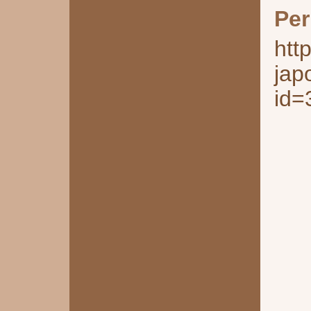
Per
htt
jap
id=