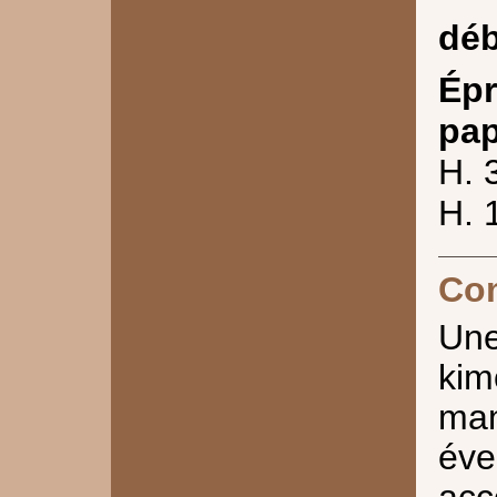
déb
Épr
pap
H. 
H. 
Co
Un
ki
man
év