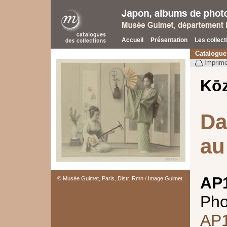
Accueil
Présentation
Les collect
Catalogue
Imprime
Kō
Da
a
AP
© Musée Guimet, Paris, Distr. Rmn / Image Guimet
Pho
AP