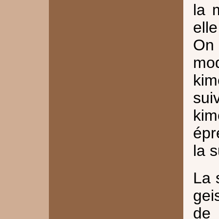
la 
ell
On
mo
ki
su
kim
épr
la 
La 
gei
de