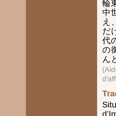
輪
中
え
だ
代
の
ん
(A
d'af
Tra
Si
d’I