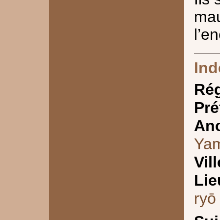
ma
l’e
Ind
Ré
Pré
Anc
Yam
Vill
Lie
ryō