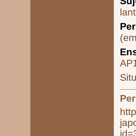
Suj
lan
Per
(em
Ens
AP
Sit
Per
htt
jap
id=