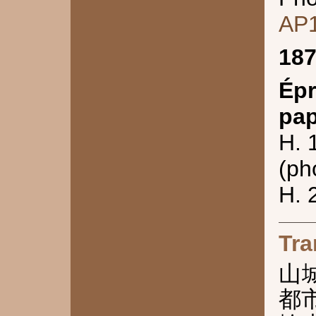
AP
18
Épr
pap
H. 
(ph
H. 
Tra
山
都