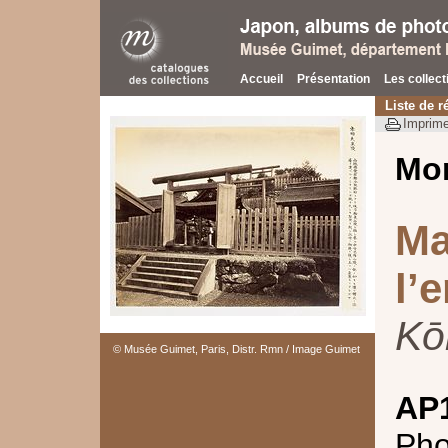
Accueil
Présentation
Les collect
Liste de r
Imprime
Mo
Ma
l’
Kō
© Musée Guimet, Paris, Distr. Rmn / Image Guimet
AP
Pho