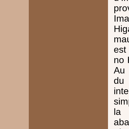
pro
Ima
Hi
mau
est
no 
Au 
du 
in
si
la
ab