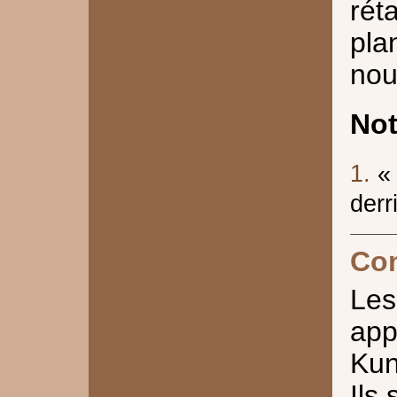
rét
pla
nou
No
1.
«
derr
Co
Le
app
Kun
Ils