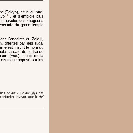
Edo (Tōkyō), situé au sud-
1
kyō
, et s’emploie plus
e mausolée des shogouns
enceinte du grand temple
ns l’enceinte du Zōjō-ji,
n, offertes par des
fudai
rne est inscrit le nom du
e, la date de l’offrande
ason (
mon
) trilobé de la
 distingue apposé sur les
illes de
aoi
». Le
aoi
(葵), est
e trémière. Notons que le
Aoi