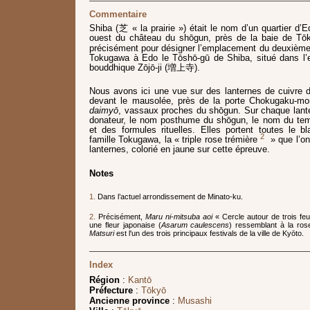
Commentaire
Shiba (芝 « la prairie ») était le nom d’un quartier d’
ouest du château du shōgun, près de la baie de Tō
précisément pour désigner l’emplacement du deuxièm
Tokugawa à Edo le Tōshō-gū de Shiba, situé dans l’
bouddhique Zōjō-ji (増上寺).
Nous avons ici une vue sur des lanternes de cuivre da
devant le mausolée, près de la porte Chokugaku-mo
daimyō
, vassaux proches du shōgun. Sur chaque lante
donateur, le nom posthume du shōgun, le nom du templ
et des formules rituelles. Elles portent toutes le bl
2
famille Tokugawa, la « triple rose trémière
» que l’on
lanternes, colorié en jaune sur cette épreuve.
Notes
1.
Dans l’actuel arrondissement de Minato-ku.
2.
Précisément,
Maru ni-mitsuba aoi
« Cercle autour de trois feu
une fleur japonaise (
Asarum caulescens
) ressemblant à la ros
Matsuri
est l'un des trois principaux festivals de la ville de Kyōto.
Index
Région
:
Kantō
Préfecture
:
Tōkyō
Ancienne province
:
Musashi