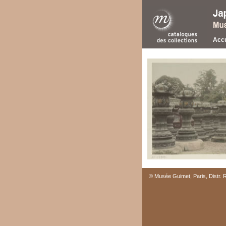
Accu
© Musée Guimet, Paris, Distr.