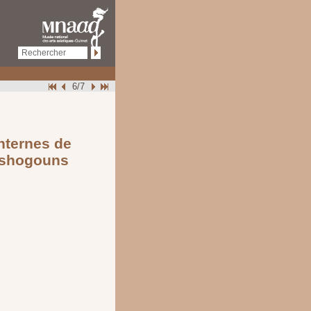
6/7
anternes de
 shogouns