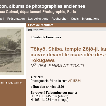
eil
Présentation
Les collections
Rechercher
Outils
Informations
Liste de résultats
Imprimer
Kōzaburō Tamamura
Tōkyō, Shiba, temple Zōjō-ji, l
cuivre devant le mausolée des
Tokugawa
o
N
. 954. SHIBA AT TOKIO
AP15909
Photographie 24 de l'album
AP15884
 Rmn / Image Guimet
début des années 1890
Épreuve à l'albumine sur papier
H. 320 ; L. 415 mm (album)
H. 195 ; L. 254 mm (image)