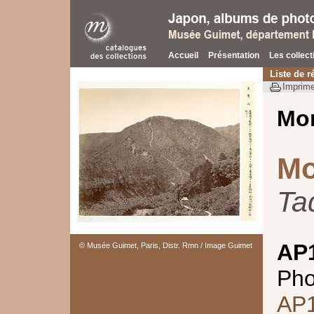
Accueil
Présentation
Les collect
Liste de r
Imprime
Mo
Mo
Ta
AP
© Musée Guimet, Paris, Distr. Rmn / Image Guimet
Pho
AP