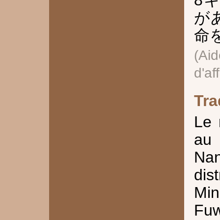
8
が
命
(A
d'af
Tra
Le 
au 
Nan
dis
Min
Fuw