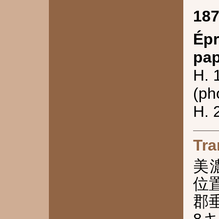
18
Épr
pap
H. 
(ph
H. 
Tra
美
位
郡