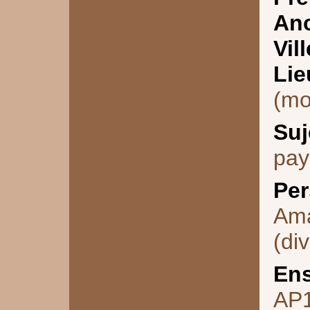
Anc
Vill
Lie
(mo
Suj
pay
Per
Ama
(div
Ens
AP