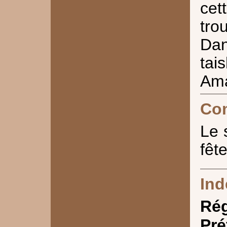
cet
tr
Dan
tai
Ama
Co
Le 
fêt
Ind
Ré
Pré