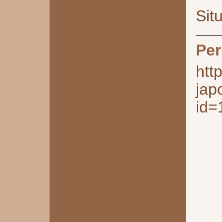
Sit
Per
htt
jap
id=