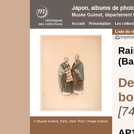
Accueil
Présentation
Les collect
Liste de r
Imprime
Rai
(Ba
De
bo
[7
© Musée Guimet, Paris, Distr. Rmn / Image Guimet
AP