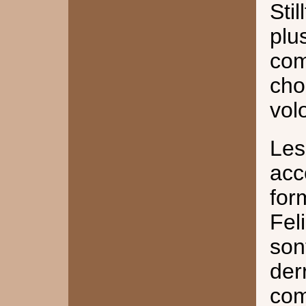
Sti
pl
co
cho
vol
Le
acc
for
Fel
son
der
co