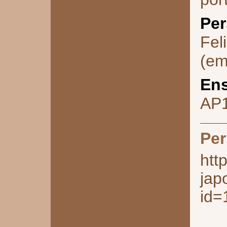
Per
Fel
(em
Ens
AP
Per
htt
jap
id=