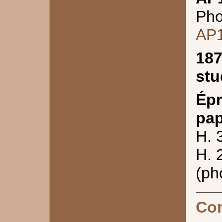
Pho
AP
187
stu
Épr
pap
H. 
H. 
(ph
Co