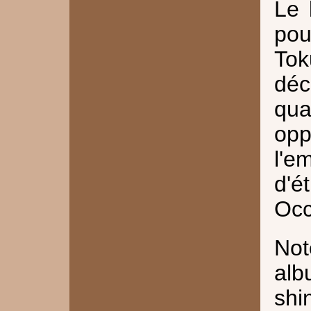
Le 
po
Tok
déc
qua
opp
l'e
d'
Occ
Not
alb
shi