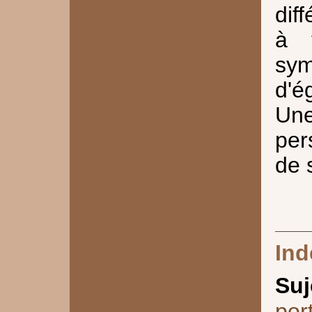
dif
à f
sym
d'é
Un
per
de 
Ind
Suj
por