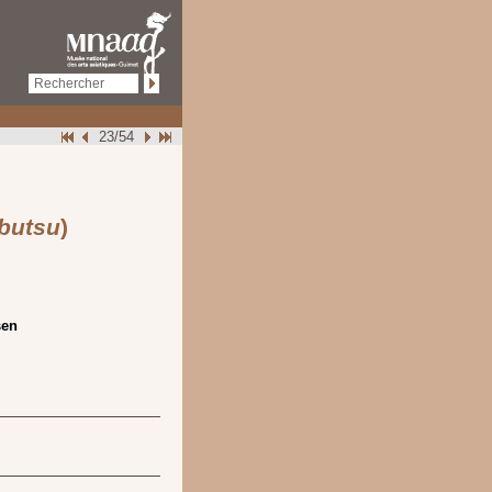
23/54
butsu
)
sen