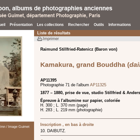
eil
Présentation
Les collections
Rechercher
Outils
Informations
Liste de résultats
Imprimer
Raimund Stillfried-Ratenicz (Baron von)
Kamakura, grand Bouddha (
dai
AP11395
Photographie 71 de l'album
AP11325
1877 – 1880, prise de vue, studio Stillfried & Ander
Épreuve à l'albumine sur papier, coloriée
H. 300 ; L. 370 mm (page)
H. 283 ; L. 219 mm (photographie)
Inscription , en bas à droite
 Rmn / Image Guimet
10. DAIBUTZ.