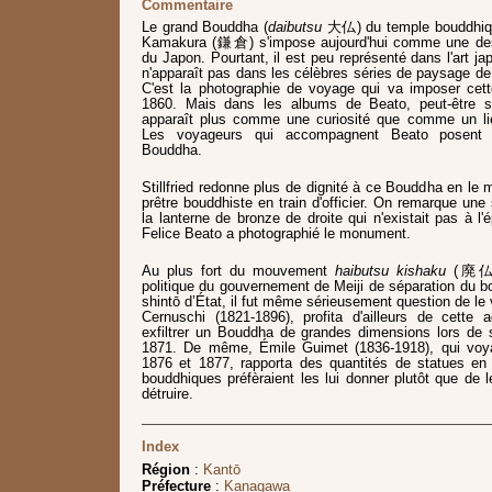
Commentaire
Le grand Bouddha (
daibutsu
大仏) du temple bouddhiq
Kamakura (鎌倉) s'impose aujourd'hui comme une de
du Japon. Pourtant, il est peu représenté dans l'art j
n'apparaît pas dans les célèbres séries de paysage de
C'est la photographie de voyage qui va imposer cet
1860. Mais dans les albums de Beato, peut-être sa 
apparaît plus comme une curiosité que comme un li
Les voyageurs qui accompagnent Beato posent p
Bouddha.
Stillfried redonne plus de dignité à ce Bouddha en le
prêtre bouddhiste en train d'officier. On remarque une 
la lanterne de bronze de droite qui n'existait pas à
Felice Beato a photographié le monument.
Au plus fort du mouvement
haibutsu kishaku
(廃仏毀釈
politique du gouvernement de Meiji de séparation du 
shintō d’État, il fut même sérieusement question de le v
Cernuschi (1821-1896), profita d'ailleurs de cette a
exfiltrer un Bouddha de grandes dimensions lors de
1871. De même, Émile Guimet (1836-1918), qui voy
1876 et 1877, rapporta des quantités de statues en
bouddhiques préfèraient les lui donner plutôt que de l
détruire.
Index
Région
:
Kantō
Préfecture
:
Kanagawa