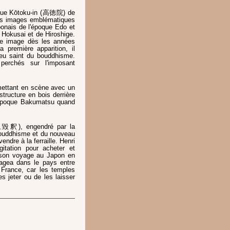
ue Kōtoku-in (高徳院) de
s images emblématiques
aponais de l'époque Edo et
 Hokusai et de Hiroshige.
te image dès les années
première apparition, il
eu saint du bouddhisme.
erchés sur l'imposant
 mettant en scène avec un
structure en bois derrière
 l'époque Bakumatsu quand
), engendré par la
bouddhisme et du nouveau
endre à la ferraille. Henri
gitation pour acheter et
 son voyage au Japon en
agea dans le pays entre
 France, car les temples
es jeter ou de les laisser