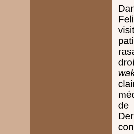
Da
Fel
vis
pa
ras
dro
wak
cla
méd
de
Der
con