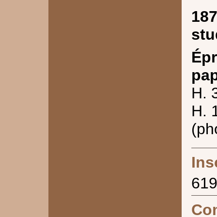
187
stu
Épr
pap
H. 
H. 
(ph
Ins
61
Co