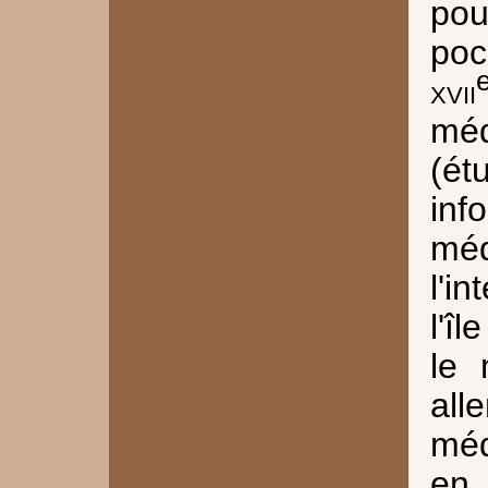
pou
poc
xvii
mé
(ét
in
mé
l'i
l'î
le 
all
méd
en 