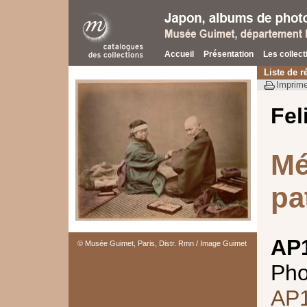
Accueil
Présentation
Les collect
Liste de r
Imprime
Fel
Mé
pa
AP
© Musée Guimet, Paris, Distr. Rmn / Image Guimet
Pho
AP