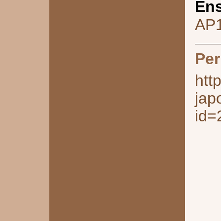
Ens
AP
Per
htt
jap
id=