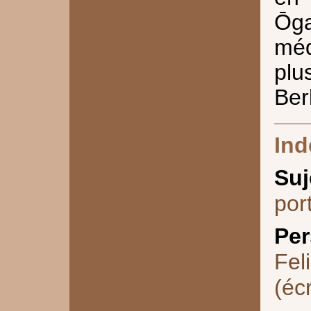
Ōg
méd
plu
Berl
Ind
Suj
por
Per
Fel
(éc