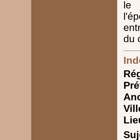
le
l'
ent
du 
Ind
Ré
Pré
Anc
Vill
Lie
Suj