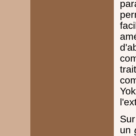
par
per
fa
amé
d'a
co
tra
co
Yok
l'e
Sur
un