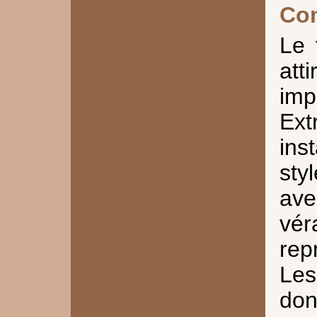
Co
Le 
at
im
Ext
ins
sty
av
vér
rep
Les
don