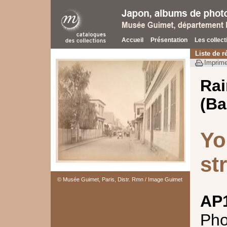
Accueil
Présentation
Les collect
Liste de r
Imprime
Rai
(Ba
Yo
st
© Musée Guimet, Paris, Distr. Rmn / Image Guimet
AP
Pho