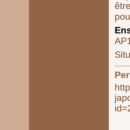
êtr
pou
Ens
AP
Sit
Per
htt
jap
id=