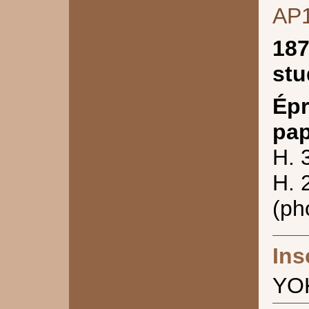
AP
187
stu
Épr
pap
H. 
H. 
(ph
Ins
YO