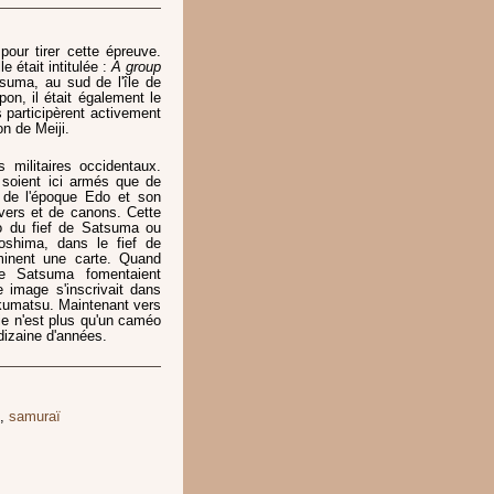
 pour tirer cette épreuve.
e était intitulée :
A group
atsuma, au sud de l'île de
pon, il était également le
 participèrent activement
on de Meiji.
s militaires occidentaux.
 soient ici armés que de
n de l'époque Edo et son
vers et de canons. Cette
do du fief de Satsuma ou
shima, dans le fief de
inent une carte. Quand
e Satsuma fomentaient
e image s'inscrivait dans
akumatsu. Maintenant vers
ie n'est plus qu'un caméo
dizaine d'années.
,
samuraï