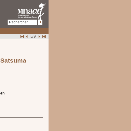
5/9
e Satsuma
sen