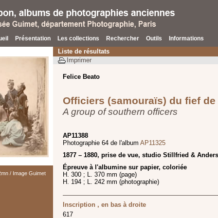
eil
Présentation
Les collections
Rechercher
Outils
Informations
Liste de résultats
Imprimer
Felice Beato
Officiers (samouraïs) du fief d
A group of southern officers
AP11388
Photographie 64 de l'album
AP11325
1877 – 1880, prise de vue, studio Stillfried & Ander
Épreuve à l'albumine sur papier, coloriée
 Rmn / Image Guimet
H. 300 ; L. 370 mm (page)
H. 194 ; L. 242 mm (photographie)
Inscription , en bas à droite
617