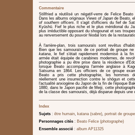
Commentaire
Stillfried a réutilisé un négatif-verre de Felice Beato
Dans les albums originaux
Views of Japan
de Beato, ell
of southern officers
. Il s'agit d'officiers du fief de S
Kyūshū. Fief le plus riche et le plus méridional du Ja
plus irréductible opposant du shogounat et ses troupes
au renversement du pouvoir féodal lors de la restaurati
À l'arrière-plan, trois samouraïs sont revêtus d'habit
Bien que les samouraïs de ce portrait de groupe ne
katana
, le fief s'était rapidement modernisé à la fi
armée était équipée de carabines modernes, de revol
photographie a pu être prise dans la résidence d'E
lorsque Beato accompagna l'armée anglaise à Kago
Satsuma en 1864. Les officiers de ce groupe exam
Beato a pris cette photographie, les hommes d
réellement une insurrection contre le shōgun et cett
l'actualité anxiogène du Japon de la fin de l'époque B
1880, dans le Japon pacifié de Meiji, cette photograph
de la classe des samouraïs, déjà disparue depuis une 
Index
Sujets
:
être humain
,
katana (sabre)
,
portrait de groupe
Personnages cités
:
Beato Felice (photographe)
Ensemble associé
:
album AP11325