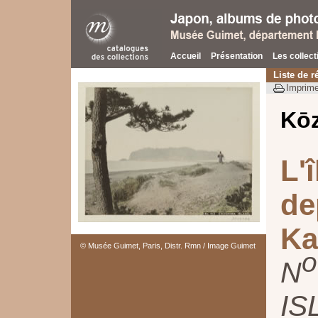
Accueil
Présentation
Les collect
Liste de r
Imprime
Kō
L'
de
Ka
© Musée Guimet, Paris, Distr. Rmn / Image Guimet
o
N
IS