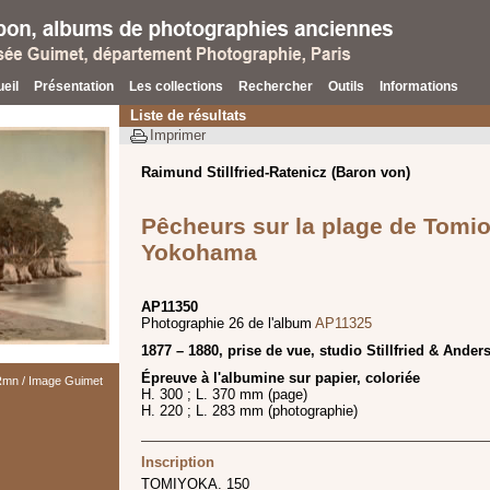
eil
Présentation
Les collections
Rechercher
Outils
Informations
Liste de résultats
Imprimer
Raimund Stillfried-Ratenicz (Baron von)
Pêcheurs sur la plage de Tomio
Yokohama
AP11350
Photographie 26 de l'album
AP11325
1877 – 1880, prise de vue, studio Stillfried & Ander
Épreuve à l'albumine sur papier, coloriée
 Rmn / Image Guimet
H. 300 ; L. 370 mm (page)
H. 220 ; L. 283 mm (photographie)
Inscription
TOMIYOKA. 150