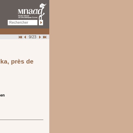
9/23
ka, près de
sen