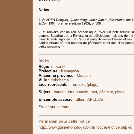
Notes
1.
SLADEN Douglas,
Queer things about Japan [Bizarreries sur l
& Co., 1904 (première édition 1903), p. 309.
2.
« Tomioka est un lieu paradisiaque, avec un petit temple 
comme Beaulieu sur la Riviera, et de délicieuses maisons de thé
dans le style japonais. Le Cap est magnifiquement boisé et ses
sables brillant où des bandes de pêcheurs tirent des filets pen
petits poissons. »
Index
Région
:
Kantō
Préfecture
:
Kanagawa
Ancienne province
:
Musashi
Ville
:
Yokohama
Lieu représenté
:
Tomioka (plage)
Sujets
:
bateau
,
être humain
,
mer
,
pêcheur
,
plage
Ensemble associé
:
album AP11325
Situer sur la carte
Permalien pour cette notice
http://www.guimet-photo-japon.fr/notices/notice.php?id