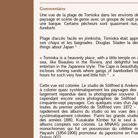
Commentaire
Une vue de la plage de Tomioka dans les environs 
paysage et scène de genre avec un groupe de sept p
une barque. Certains pêcheurs sont quasiment nus
fundoshi
.
Plage d'accès facile en
jinrikisha
, Tomioka était appr
ses
chaya
et les baignades. Douglas Sladen la déc
1
things about Japan
:
« Tomioka is a heavenly place, with a little temple on a
sea, like Beaulieu in the Riviera, and delightful 
entertain in the Japanese style. The Cape is beautiful
incloses shining sands where gangs of barebodied fi
2
hours for such very few and little fish
. »
Cette vue est coloriée. Le studio de Stillfried & Ander
à colorier quasi systématiquement les paysages des 
largement répandue dans la photographie souvenir.
cependant encore seize photographies de Stillfrie
cinquante-sept paysages. Ces quelques vues d'un Japo
toutes du premier portfolio de Stillfried vers 1872 – 
rapidement des albums du studio où les vues des p
systématiquement coloriées. Parmi les grands stud
des années 1880, Kusakabe Kimbei fut le seul à 
albums complets non coloriés. Le MNAAG possède 
monochromes qui fut en possession du célèbre m
Hayashi (1854-1906) promoteur du japonisme en Fran
Dubois 007).