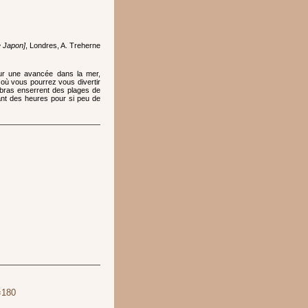
e Japon]
, Londres, A. Treherne
sur une avancée dans la mer,
 où vous pourrez vous divertir
 bras enserrent des plages de
dant des heures pour si peu de
=180