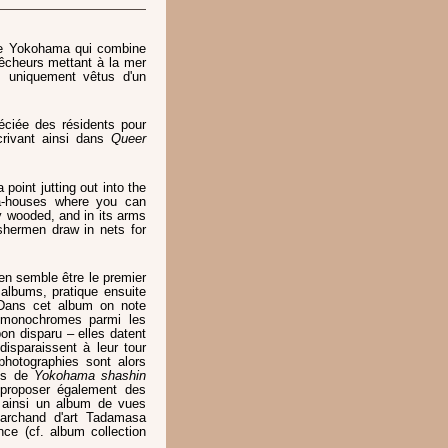
de Yokohama qui combine
êcheurs mettant à la mer
, uniquement vêtus d'un
éciée des résidents pour
rivant ainsi dans
Queer
 point jutting out into the
tea-houses where you can
ly wooded, and in its arms
shermen draw in nets for
sen semble être le premier
albums, pratique ensuite
 Dans cet album on note
d monochromes parmi les
n disparu – elles datent
disparaissent à leur tour
hotographies sont alors
ios de
Yokohama shashin
proposer également des
ainsi un album de vues
archand d'art Tadamasa
ce (cf. album collection