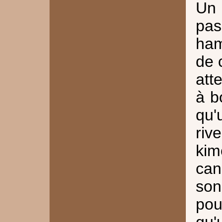
Un
pas
ham
de 
att
à b
qu'
riv
ki
can
so
pou