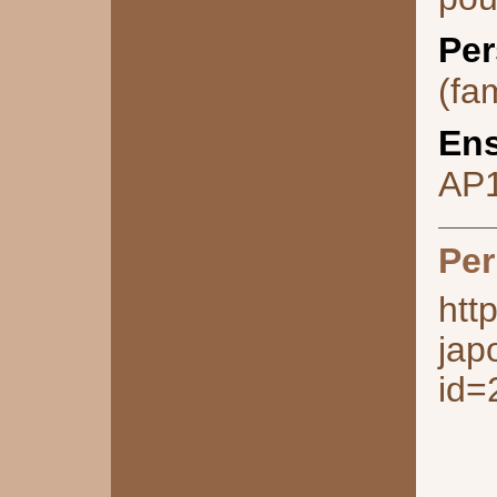
Per
(fam
Ens
AP
Per
htt
jap
id=