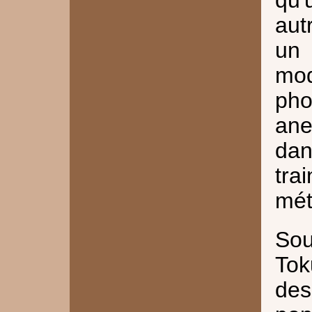
qu'
aut
un
mod
pho
ane
dan
tra
mét
So
To
des