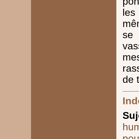
pon
les
mêm
se 
vas
me
ras
de 
Ind
Suj
hum
pou