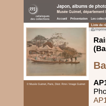
Accueil
Présentation
Les collect
Liste de r
Imprime
Rai
(Ba
Ba
AP
© Musée Guimet, Paris, Distr. Rmn / Image Guimet
Pho
AP