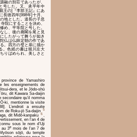
源融の別荘であったが、
と号した。又、承平年中
明親王の]『李部王記』にあ
徳四年[998年]十月、
の地とした。道長の子息
月、寺院にすることを決め、
修め、平等院と号した。
なし、後の廊閣を尾と見
にしたがって舞うが如き
陀仏は仏師定朝の作であ
る。四方の璧と扉に描か
る。色紙の書は堀川左大
ちりばめられ、美しさと
, province de Yamashiro
que les enseignements de
tsui-dera, et le Jōdo-shū
Tōru, dit Kawara Sa-daijin
ce secondaire qu’il nomma
 Ō-ki, mentionne la visite
8]. L’endroit a ensuite
5
m de Roku-jō Sa-daijin
6
aga, dit Midō-kanpaku
,
vertissement, en l’an 4 de
, connu sous le nom d’Uji
e
, au 3
mois de l’an 7 de
 Myōson sōjō, du temple
emblée religieuse pour la