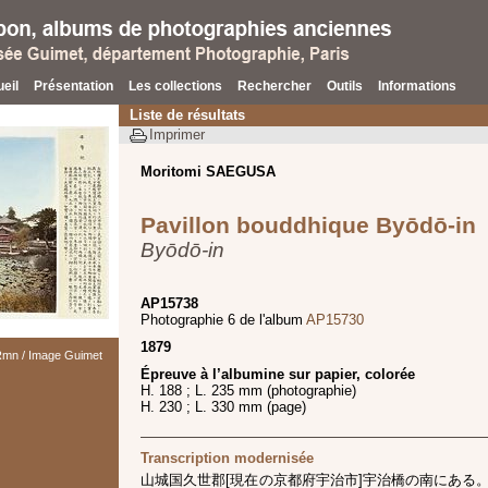
eil
Présentation
Les collections
Rechercher
Outils
Informations
Liste de résultats
Imprimer
Moritomi SAEGUSA
Pavillon bouddhique Byōdō-in
Byōdō-in
AP15738
Photographie 6 de l'album
AP15730
1879
 Rmn / Image Guimet
Épreuve à l’albumine sur papier, colorée
H. 188 ; L. 235 mm (photographie)
H. 230 ; L. 330 mm (page)
Transcription modernisée
山城国久世郡[現在の京都府宇治市]宇治橋の南にある