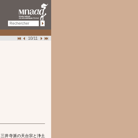
10/11
。三井寺派の天台宗と浄土