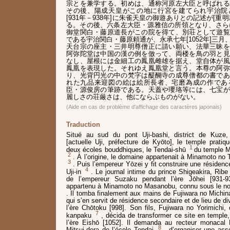
宗とを兼学する。初めは、通称河原左大臣と呼ばれる
その後、陽成天皇がこの地に行宮を建てられ宇治院
[931年－938年]に朱雀天皇の御遊ありとの記述が[重
る。その後、六条左大臣・源雅信の所領となり、さらに長
御堂関白・藤原道長がこの院を得て、別荘として遊覧
である宇治関白・藤原頼通が、永承七年[1052年]三
天台宗の座主・三井明尊僧正に請い願い、法華三昧を
阿弥陀堂は中国の漢の例を倣って、両楼を鳥の羽と見
なし、屋根には金細工の鳳凰雌雄を据え、堂自体が風
鳳凰を表現した。それゆえ鳳凰堂と言う。本尊の阿弥
り、光背円光の中の梵字は醍醐寺の成尊僧都の書であ
れた九品来迎図の絵は絵所長者、宅磨為成の作であ
臣・源俊房の筆跡である。天蓋や瓔珞等には、七宝が
麗しさの荘厳さは、他にならぶものがない。
(Aide en cas de problème d'affichage des caractères japonais)
Traduction
Situé au sud du pont Uji-bashi, district de Kuze
[actuelle Uji, préfecture de Kyōto], le temple prati
1
deux écoles bouddhiques, le Tendai-shū
du temple Mi
2
. À l’origine, le domaine appartenait à Minamoto no 
3
. Puis l’empereur Yōzei y fit construire une résiden
4
Uji-in
. Le journal intime du prince Shigeakira, Ribe
de l’empereur Suzaku pendant l’ère Jōhei [931-93
appartenu à Minamoto no Masanobu, connu sous le no
. Il tomba finalement aux mains de Fujiwara no Michin
qui s’en servit de résidence secondaire et de lieu de di
l’ère Chōtoku [998]. Son fils, Fujiwara no Yorimichi
7
kanpaku
, décida de transformer ce site en temple
l’ère Eishō [1052]. Il demanda au recteur monacal
8
Mitsui-dera de l’école Tendai
, d’organiser une ass