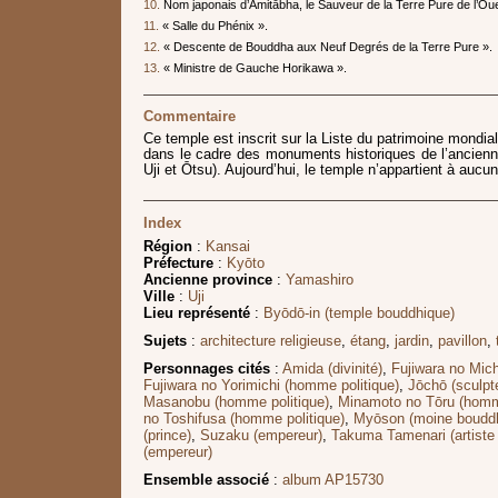
10.
Nom japonais d’Amitābha, le Sauveur de la Terre Pure de l’Ou
11.
« Salle du Phénix ».
12.
« Descente de Bouddha aux Neuf Degrés de la Terre Pure ».
13.
« Ministre de Gauche Horikawa ».
Commentaire
Ce temple est inscrit sur la Liste du patrimoine mondi
dans le cadre des monuments historiques de l’ancienn
Uji et Ōtsu). Aujourd’hui, le temple n’appartient à auc
Index
Région
:
Kansai
Préfecture
:
Kyōto
Ancienne province
:
Yamashiro
Ville
:
Uji
Lieu représenté
:
Byōdō-in (temple bouddhique)
Sujets
:
architecture religieuse
,
étang
,
jardin
,
pavillon
,
Personnages cités
:
Amida (divinité)
,
Fujiwara no Mic
Fujiwara no Yorimichi (homme politique)
,
Jōchō (sculpt
Masanobu (homme politique)
,
Minamoto no Tōru (homme
no Toshifusa (homme politique)
,
Myōson (moine bouddh
(prince)
,
Suzaku (empereur)
,
Takuma Tamenari (artiste 
(empereur)
Ensemble associé
:
album AP15730