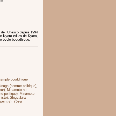
est.
al de l’Unesco depuis 1994
e Kyōto (villes de Kyōto,
une école bouddhique.
temple bouddhique
hinaga (homme politique)
,
eur)
,
Minamoto no
 politique)
,
Minamoto
iste)
,
Shigeakira
peintre)
,
Yōzei