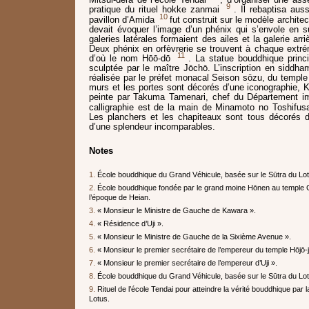
9
pratique du rituel hokke zanmai
. Il rebaptisa aus
10
pavillon d’Amida
fut construit sur le modèle architec
devait évoquer l’image d’un phénix qui s’envole en s
galeries latérales formaient des ailes et la galerie arr
Deux phénix en orfèvrerie se trouvent à chaque extrémi
11
d’où le nom Hōō-dō
. La statue bouddhique princ
sculptée par le maître Jōchō. L’inscription en siddham
réalisée par le préfet monacal Seison sōzu, du temple
murs et les portes sont décorés d’une iconographie,
peinte par Takuma Tamenari, chef du Département imp
calligraphie est de la main de Minamoto no Toshifusa
Les planchers et les chapiteaux sont tous décorés 
d’une splendeur incomparables.
Notes
1.
École bouddhique du Grand Véhicule, basée sur le Sūtra du Lot
2.
École bouddhique fondée par le grand moine Hōnen au temple Ch
l’époque de Heian.
3.
« Monsieur le Ministre de Gauche de Kawara ».
4.
« Résidence d’Uji ».
5.
« Monsieur le Ministre de Gauche de la Sixième Avenue ».
6.
« Monsieur le premier secrétaire de l’empereur du temple Hōjō-ji
7.
« Monsieur le premier secrétaire de l’empereur d’Uji ».
8.
École bouddhique du Grand Véhicule, basée sur le Sūtra du Lot
9.
Rituel de l’école Tendai pour atteindre la vérité bouddhique par l
Lotus.