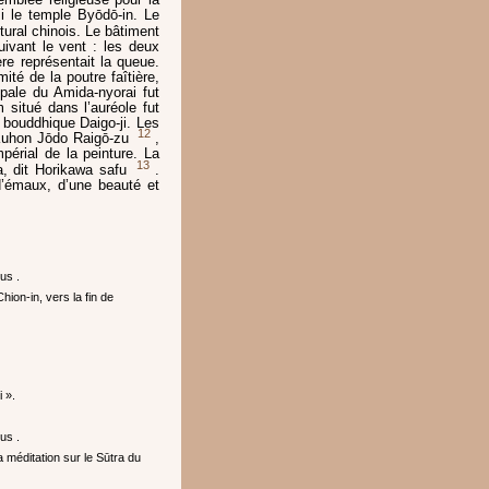
si le temple Byōdō-in. Le
tural chinois. Le bâtiment
uivant le vent : les deux
ière représentait la queue.
té de la poutre faîtière,
ipale du Amida-nyorai fut
 situé dans l’auréole fut
 bouddhique Daigo-ji. Les
12
 Kuhon Jōdo Raigō-zu
,
érial de la peinture. La
13
, dit Horikawa safu
.
d’émaux, d’une beauté et
us .
ion-in, vers la fin de
 ».
us .
a méditation sur le Sūtra du