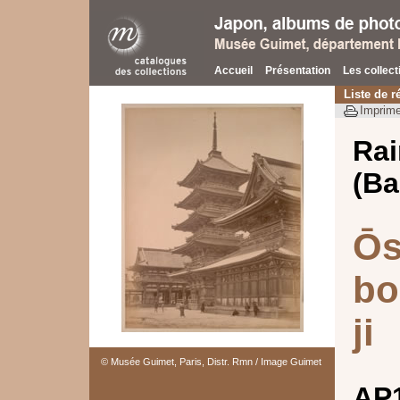
Accueil
Présentation
Les collect
Liste de r
Imprime
Rai
(Ba
Ōs
bo
ji
© Musée Guimet, Paris, Distr. Rmn / Image Guimet
AP