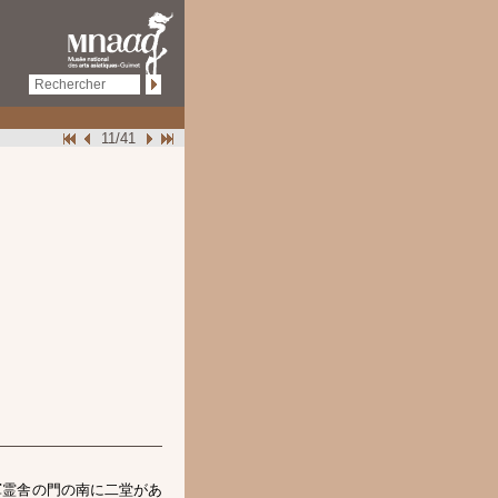
11/41
軍霊舎の門の南に二堂があ