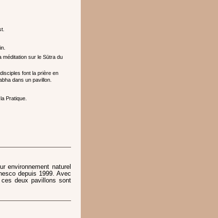
t.
in.
a méditation sur le Sūtra du
disciples font la prière en
abha dans un pavillon.
.
a Pratique.
ur environnement naturel
’Unesco depuis 1999. Avec
 ces deux pavillons sont