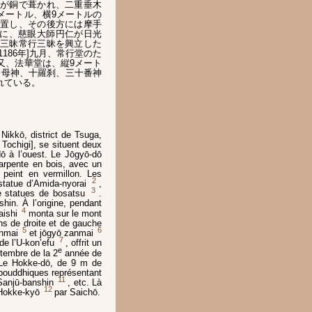
が銅で葺かれ、二重垂木
メートル、横9メートルの
置し、その後方には摩手
年]に、慈眼大師円仁が日光
三昧常行三昧を興立した
186年]九月、常行堂のた
又、法華堂は、縦9メート
子母神、十羅刹、三十番神
れている。
Nikkō, district de Tsuga,
Tochigi], se situent deux
dō à l’ouest. Le Jōgyō-dō
arpente en bois, avec un
t peint en vermillon. Les
2
statue d’Amida-nyorai
,
3
e statues de bosatsu
.
shin. À l’origine, pendant
4
aishi
monta sur le mont
ons de droite et de gauche
5
6
anmai
et jōgyō zanmai
7
e l’U-kon’efu
, offrit un
e
tembre de la 2
année de
. Le Hokke-dō, de 9 m de
 bouddhiques représentant
11
Sanjū-banshin
, etc. Là
12
 Hokke-kyō
par Saichō.