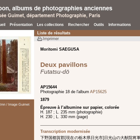
eil
Présentation
Les collections
Rechercher
Outils
Informations
Liste de résultats
Imprimer
Moritomi SAEGUSA
Deux pavillons
Futatsu-dō
AP15644
Photographie 18 de l'album
AP15625
1879
 Rmn / Image Guimet
Épreuve à l’albumine sur papier, colorée
H. 187 ; L. 235 mm (photographie)
H. 230 ; L. 330 mm (page)
Transcription modernisée
下野国都賀郡[現在の栃木県日光市]日光山の大猷院将