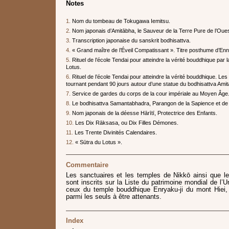
Notes
1.
Nom du tombeau de Tokugawa Iemitsu.
2.
Nom japonais d’Amitābha, le Sauveur de la Terre Pure de l’Oues
3.
Transcription japonaise du sanskrit bodhisattva.
4.
« Grand maître de l’Éveil Compatissant ». Titre posthume d’Enn
5.
Rituel de l’école Tendai pour atteindre la vérité bouddhique par l
Lotus.
6.
Rituel de l’école Tendai pour atteindre la vérité bouddhique. Les 
tournant pendant 90 jours autour d’une statue du bodhisattva Amit
7.
Service de gardes du corps de la cour impériale au Moyen Âge
8.
Le bodhisattva Samantabhadra, Parangon de la Sapience et de l
9.
Nom japonais de la déesse Hārītī, Protectrice des Enfants.
10.
Les Dix Rāksasa, ou Dix Filles Démones.
11.
Les Trente Divinités Calendaires.
12.
« Sūtra du Lotus ».
Commentaire
Les sanctuaires et les temples de Nikkō ainsi que le
sont inscrits sur la Liste du patrimoine mondial de l
ceux du temple bouddhique Enryaku-ji du mont Hiei,
parmi les seuls à être attenants.
Index