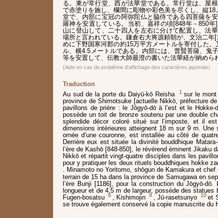
る。東が常行堂、西が法華堂である。常行堂は、屋根
で赤塗りを施し、欄間に彫物や彩色美を尽くし、縦18
堂で、内部に宝冠の阿弥陀仏と脇侍である四菩薩を安
羅神を安置している。当初、嘉祥の頃[848年－850
山に登山して、二十四人を左右に分けて配置し、法華
場所と言われている。鎌倉右大将源頼朝が、文治二年[1
めに下野国寒河郡の約15万平方メートルを寄付した。
ル、横4.5メートルである。内部には、普賢菩薩、鬼
等を安置して、伝教大師最澄の書いた法華経が納めら
(Aide en cas de problème d'affichage des caractères japonais)
Traduction
1
Au sud de la porte du Daiyū-kō Reisha
sur le mont 
province de Shimotsuke [actuelle Nikkō, préfecture de 
pavillons de prière : le Jōgyō-dō à l’est et le Hokke-
possède un toit de bronze soutenu par une double ch
splendide décor coloré situé sur l’imposte, et il es
dimensions intérieures atteignent 18 m sur 9 m. Une 
ornée d’une couronne, est installée au côté de quatr
Derrière eux est située la divinité bouddhique Matara-
l’ère de Kashō [848-850], le révérend éminent Jikaku d
Nikkō et répartit vingt-quatre disciples dans les pavill
pour y pratiquer les deux rituels bouddhiques hokke z
. Minamoto no Yoritomo, shōgun de Kamakura et chef d
terrain de 15 ha dans la province de Samugawa en sep
l’ère Bunji [1186], pour la construction du Jōgyō-dō
longueur et de 4,5 m de largeur, possède des statues
8
9
10
Fugen-bosatsu
, Kishimojin
, Jū-rasetsunyo
et 
se trouve également conservé la copie manuscrite du