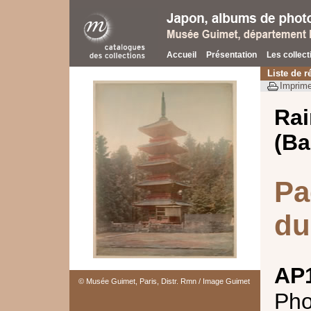
Accueil
Présentation
Les collect
Liste de r
Imprime
Rai
(Ba
Pa
du
AP
© Musée Guimet, Paris, Distr. Rmn / Image Guimet
Pho