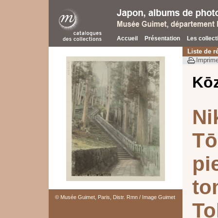
Accueil
Présentation
Les collect
Liste de r
Imprime
Kō
Ni
Tō
pi
to
© Musée Guimet, Paris, Distr. Rmn / Image Guimet
To