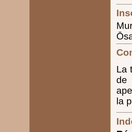
Ins
Mur
Ōsa
Co
La 
de
ape
la 
Ind