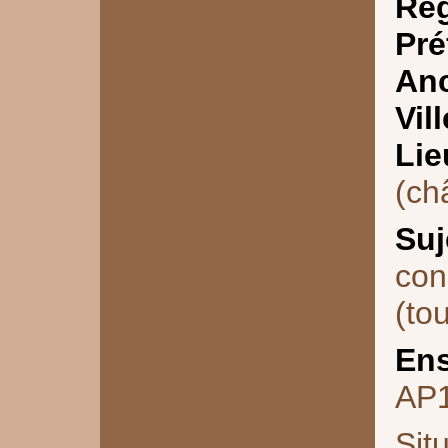
Ré
Pré
Anc
Vill
Lie
(ch
Suj
con
(tou
Ens
AP
Sit