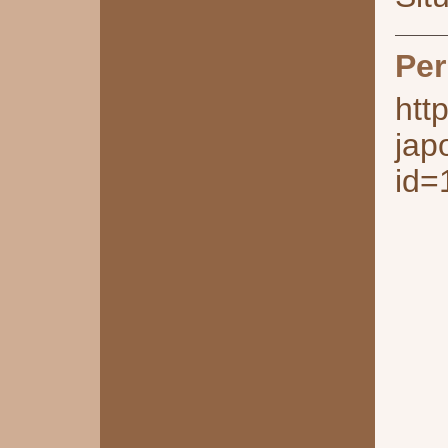
Per
htt
jap
id=