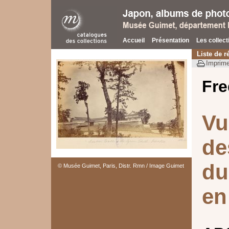
Accueil
Présentation
Les collect
Liste de r
Imprime
Fre
Vu
de
du
© Musée Guimet, Paris, Distr. Rmn / Image Guimet
en