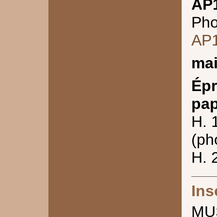
AP
Pho
AP
mai
Épr
pap
H. 
(ph
H. 
Ins
MU