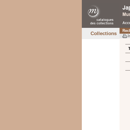
Accu
Rec
Collections
I
T