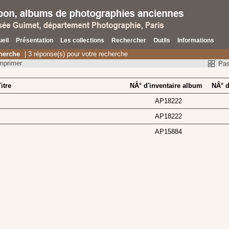
eil
Présentation
Les collections
Rechercher
Outils
Informations
herche
| 3 réponse(s) pour votre recherche
mprimer
Pas
itre
NÂ°
d'inventaire album
NÂ° d
AP18222
AP18222
AP15884