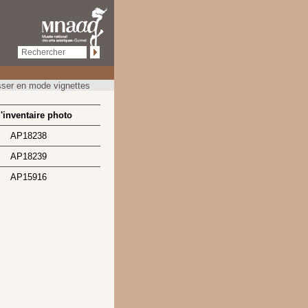
ser en mode vignettes
'inventaire photo
AP18238
AP18239
AP15916