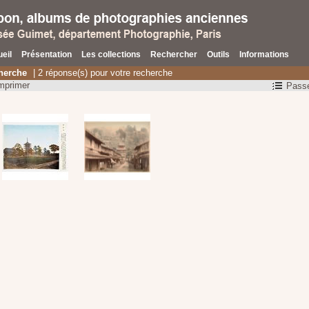
eil
Présentation
Les collections
Rechercher
Outils
Informations
herche
| 2 réponse(s) pour votre recherche
mprimer
Passe