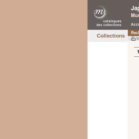
Accu
Rec
Collections
I
T