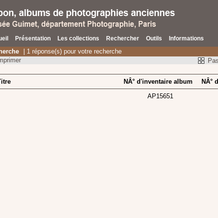
eil
Présentation
Les collections
Rechercher
Outils
Informations
herche
| 1 réponse(s) pour votre recherche
mprimer
Pas
itre
NÂ°
d'inventaire album
NÂ° d
AP15651