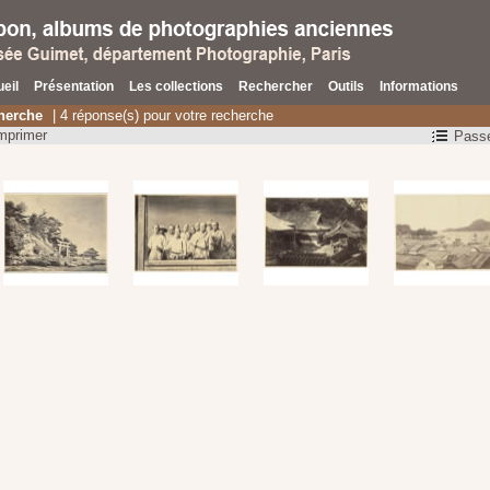
eil
Présentation
Les collections
Rechercher
Outils
Informations
herche
| 4 réponse(s) pour votre recherche
mprimer
Passe