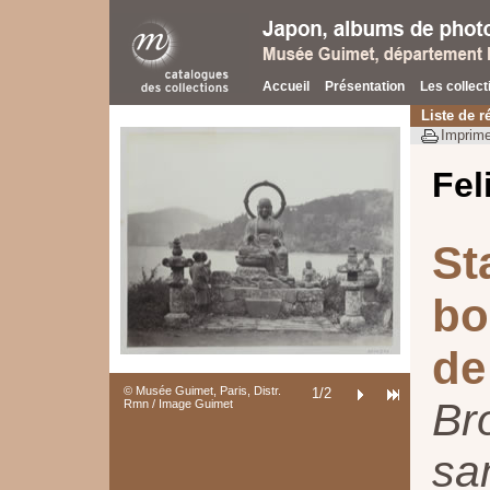
Accueil
Présentation
Les collect
Liste de r
Imprime
Fel
St
bo
de
© Musée Guimet, Paris, Distr.
1
/2
Br
Rmn / Image Guimet
sa