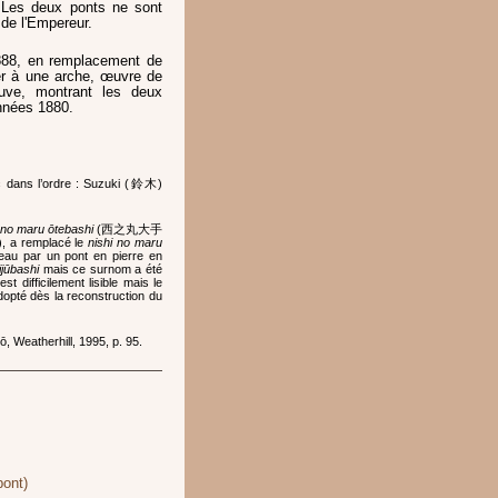
. Les deux ponts ne sont
e de l'Empereur.
888, en remplacement de
ier à une arche, œuvre de
uve, montrant les deux
années 1880.
c dans l’ordre : Suzuki (鈴木)
 no maru ōtebashi
(西之丸大手
a remplacé le
nishi no maru
au par un pont en pierre en
ijūbashi
mais ce surnom a été
t difficilement lisible mais le
dopté dès la reconstruction du
ō, Weatherhill, 1995, p. 95.
pont)