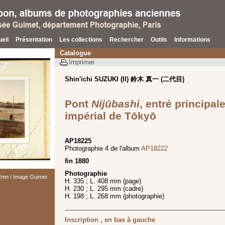
eil
Présentation
Les collections
Rechercher
Outils
Informations
Catalogue
Imprimer
Shin'ichi SUZUKI (II) 鈴木 真一 (二代目)
Pont
Nijūbashi
, entré principal
impérial de Tōkyō
AP18225
Photographie 4 de l'album
AP18222
fin 1880
Photographie
 Rmn / Image Guimet
H. 335 ; L. 408 mm (page)
H. 230 ; L. 295 mm (cadre)
H. 198 ; L. 268 mm (photographie)
Inscription , en bas à gauche