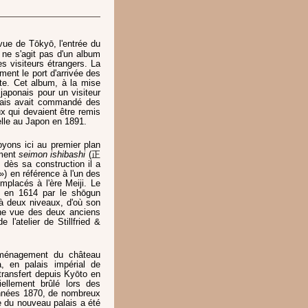
vue de Tōkyō, l'entrée du
 ne s'agit pas d'un album
es visiteurs étrangers. La
ent le port d'arrivée des
te. Cet album, à la mise
japonais pour un visiteur
ais avait commandé des
x qui devaient être remis
cielle au Japon en 1891.
oyons ici au premier plan
ement
seimon ishibashi
(正
 dès sa construction il a
 en référence à l'un des
mplacés à l'ère Meiji. Le
 1614 par le shōgun
à deux niveaux, d'où son
ne vue des deux anciens
l'atelier de Stillfried &
mménagement du château
 en palais impérial de
transfert depuis Kyōto en
ellement brûlé lors des
 années 1870, de nombreux
le du nouveau palais a été