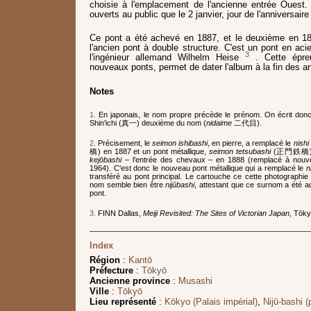
choisie à l'emplacement de l'ancienne entrée Ouest
ouverts au public que le 2 janvier, jour de l'anniversair
Ce pont a été achevé en 1887, et le deuxième en 1
l'ancien pont à double structure. C'est un pont en ac
3
l'ingénieur allemand Wilhelm Heise
. Cette épre
nouveaux ponts, permet de dater l'album à la fin des 
Notes
1.
En japonais, le nom propre précède le prénom. On écrit don
Shin'ichi (真一) deuxième du nom (
nidaime
二代目).
2.
Précisement, le
seimon ishibashi
, en pierre, a remplacé le
nishi
橋) en 1887 et un pont métallique,
seimon tetsubashi
(正門鉄橋), 
kejōbashi
– l'entrée des chevaux – en 1888 (remplacé à nouve
1964). C'est donc le nouveau pont métallique qui a remplacé le
n
transféré au pont principal. Le cartouche ce cette photographie es
nom semble bien être
nijūbashi
, attestant que ce surnom a été a
pont.
3.
FINN Dallas,
Meiji Revisited: The Sites of Victorian Japan
, Tōky
Index
Région
:
Kantō
Préfecture
:
Tōkyō
Ancienne province
:
Musashi
Ville
:
Tōkyō
Lieu représenté
:
Kōkyo (Palais impérial)
,
Nijū-bashi (