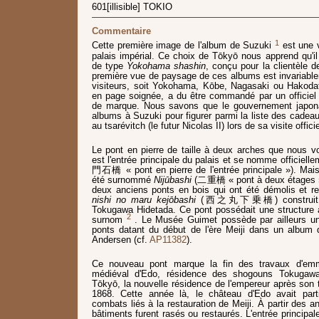
601[illisible] TOKIO
Commentaire
1
Cette première image de l'album de Suzuki
est une 
palais impérial. Ce choix de Tōkyō nous apprend qu'il
de type
Yokohama shashin
, conçu pour la clientèle d
première vue de paysage de ces albums est invariablem
visiteurs, soit Yokohama, Kōbe, Nagasaki ou Hakoda
en page soignée, a du être commandé par un officiel 
de marque. Nous savons que le gouvernement japon
albums à Suzuki pour figurer parmi la liste des cadeau
au tsarévitch (le futur Nicolas II) lors de sa visite offi
Le pont en pierre de taille à deux arches que nous v
est l'entrée principale du palais et se nomme officiell
門石橋 « pont en pierre de l'entrée principale »). Mais
été surnommé
Nijūbashi
(二重橋 « pont à deux étages »)
deux anciens ponts en bois qui ont été démolis et re
nishi no maru kejōbashi
(西之丸下乗橋) construit en
Tokugawa Hidetada. Ce pont possédait une structure 
2
surnom
. Le Musée Guimet possède par ailleurs u
ponts datant du début de l'ère Meiji dans un album de 
Andersen (cf.
AP11382
).
Ce nouveau pont marque la fin des travaux d'e
médiéval d'Edo, résidence des shogouns Tokugawa,
Tōkyō, la nouvelle résidence de l'empereur après son 
1868. Cette année là, le château d'Edo avait parti
combats liés à la restauration de Meiji. À partir des
bâtiments furent rasés ou restaurés. L'entrée principa