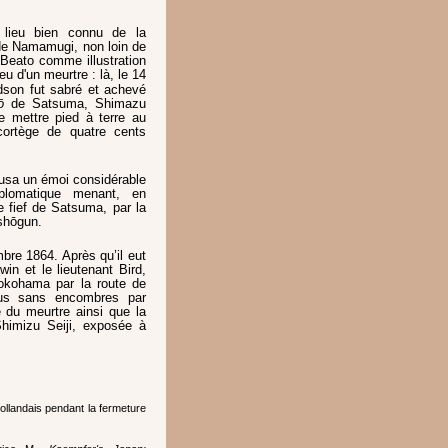
 lieu bien connu de la
de Namamugi, non loin de
 Beato comme illustration
ieu d'un meurtre : là, le 14
dson fut sabré et achevé
ō
de Satsuma, Shimazu
mettre pied à terre au
ortège de quatre cents
usa un émoi considérable
plomatique menant, en
 fief de Satsuma, par la
 shōgun.
re 1864. Après qu’il eut
in et le lieutenant Bird,
Yokohama par la route de
nus sans encombres par
 du meurtre ainsi que la
himizu Seiji, exposée à
 Hollandais pendant la fermeture