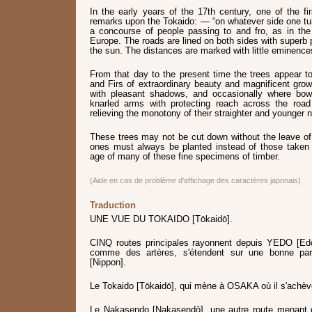
In the early years of the 17th century, one of the fir
remarks upon the Tokaido: — “on whatever side one tu
a concourse of people passing to and fro, as in the
Europe. The roads are lined on both sides with superb 
the sun. The distances are marked with little eminences
From that day to the present time the trees appear t
and Firs of extraordinary beauty and magnificent grow
with pleasant shadows, and occasionally where bowe
knarled arms with protecting reach across the road
relieving the monotony of their straighter and younger 
These trees may not be cut down without the leave of
ones must always be planted instead of those taken
age of many of these fine specimens of timber.
(Aide en cas de problème d'affichage des caractères japonais)
Traduction
UNE VUE DU TOKAIDO [Tōkaidō].
CINQ routes principales rayonnent depuis YEDO [Edo]
comme des artères, s'étendent sur une bonne par
[Nippon].
Le Tokaido [Tōkaidō], qui mène à OSAKA où il s'achèv
Le Nakasendo [Nakasendō], une autre route menant 