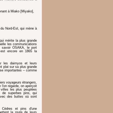
enant à Miako [Miyako],
n du Nord-Est, qui mène à
qui mérite la plus grande
quelle les communications
 à savoir OSAKA, le port
 est encore en 1865 la
ar les daimyos et leurs
nt plat sur sa plus grande
euse importantes – comme
iers voyageurs étrangers,
l'on regarde, on aperçoit
villes les plus peuplées
 de superbes pins, qui
avec des buttes où sont
. Cèdres et pins d'une
ettent la route de leurs