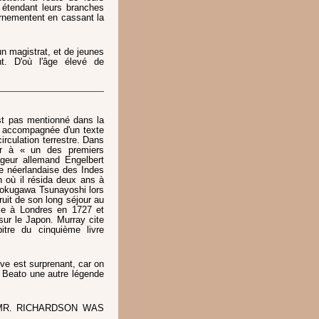
 étendant leurs branches
ornementent en cassant la
n magistrat, et de jeunes
nt. D'où l'âge élevé de
st pas mentionné dans la
st accompagnée d'un texte
irculation terrestre. Dans
er à « un des premiers
ageur allemand Engelbert
e néerlandaise des Indes
on où il résida deux ans à
Tokugawa Tsunayoshi lors
fruit de son long séjour au
ume à Londres en 1727 et
ur le Japon. Murray cite
itre du cinquième livre
ve est surprenant, car on
 Beato une autre légende
MR. RICHARDSON WAS