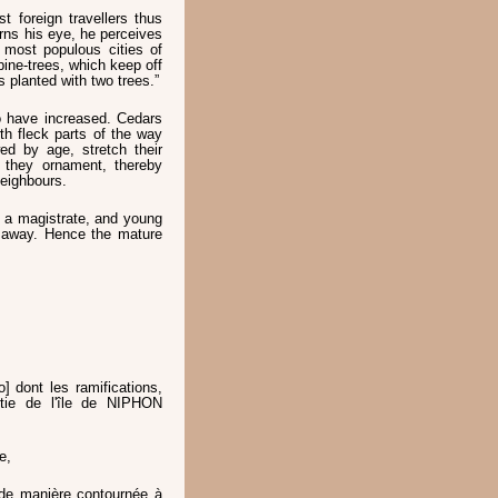
st foreign travellers thus
rns his eye, he perceives
 most populous cities of
pine-trees, which keep off
 planted with two trees.”
o have increased. Cedars
th fleck parts of the way
d by age, stretch their
 they ornament, thereby
neighbours.
 a magistrate, and young
 away. Hence the mature
 dont les ramifications,
tie de l'île de NIPHON
e,
de manière contournée à