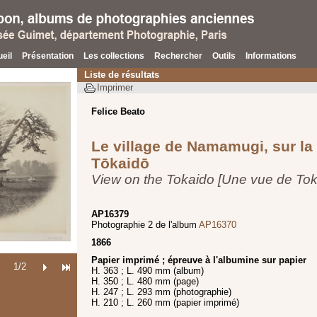
eil
Présentation
Les collections
Rechercher
Outils
Informations
Liste de résultats
Imprimer
Felice Beato
Le village de Namamugi, sur la
Tōkaidō
View on the Tokaido [Une vue de Tok
AP16379
Photographie 2 de l'album
AP16370
1866
Papier imprimé ; épreuve à l'albumine sur papier
1
/2
H. 363 ; L. 490 mm (album)
H. 350 ; L. 480 mm (page)
H. 247 ; L. 293 mm (photographie)
H. 210 ; L. 260 mm (papier imprimé)