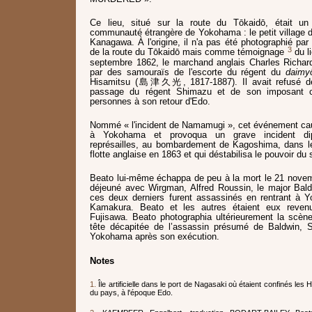
Ce lieu, situé sur la route du Tōkaidō, était un
communauté étrangère de Yokohama : le petit village 
Kanagawa. À l'origine, il n'a pas été photographié par
3
de la route du Tōkaidō mais comme témoignage
du l
septembre 1862, le marchand anglais Charles Richar
par des samouraïs de l'escorte du régent du
daimy
Hisamitsu (島津久光, 1817-1887). Il avait refusé de 
passage du régent Shimazu et de son imposant c
personnes à son retour d'Edo.
Nommé « l'incident de Namamugi », cet événement ca
à Yokohama et provoqua un grave incident di
représailles, au bombardement de Kagoshima, dans le
flotte anglaise en 1863 et qui déstabilisa le pouvoir du
Beato lui-même échappa de peu à la mort le 21 novemb
déjeuné avec Wirgman, Alfred Roussin, le major Baldw
ces deux derniers furent assassinés en rentrant à 
Kamakura. Beato et les autres étaient eux reve
Fujisawa. Beato photographia ultérieurement la scène
tête décapitée de l’assassin présumé de Baldwin, S
Yokohama après son exécution.
Notes
1.
Île artificielle dans le port de Nagasaki où étaient confinés les
du pays, à l'époque Edo.