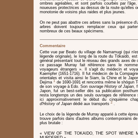
ombres agréables, et sont parfois courbés par l'âge,
noueuses protectrices au dessus de la route qu'elles 
monotonie de voisins plus raides et plus jeunes.
On ne peut pas abattre ces arbres sans la présence d'u
arbres doivent toujours remplacer ceux qui parte
nombreux de ces beaux spécimens.
Commentaire
Cette vue par Beato du village de Namamugi (qui n'e
légende originale), le long de la route du Tōkaidō, e
général présentant tout le réseau des grands axes de c
ce passage Murray fait référence sans le nomm
voyageurs étrangers ». Il s'agit du médecin et voy
Kaempfer (1651-1716). Il fut médecin de la Compagni
orientales et visita ainsi le Siam, la Chine et le Jap
1
Dejima
de 1690-1691 et rencontra même le shōgun 
de son voyage à Edo. Son ouvrage
History of Japan
, 
Japon, fut un best-seller dès sa publication posth
resta longtemps un des seuls ouvrages de référence s
ici approximativement le début du cinquième chap
2
d'History of Japan
dédié aux transports
.
Le choix de la légende de Murray apparié à cette épreu
trouve parfois dans d'autres albums contemporains de
plus brutale :
« VIEW OF THE TOKAIDO, THE SPOT WHERE 
MURDERED ».