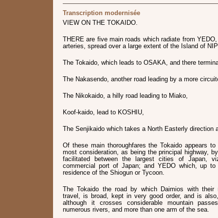
Transcription modernisée
VIEW ON THE TOKAIDO.
THERE are five main roads which radiate from YEDO, w
arteries, spread over a large extent of the Island of N
The Tokaido, which leads to OSAKA, and there termina
The Nakasendo, another road leading by a more circui
The Nikokaido, a hilly road leading to Miako,
Koof-kaido, lead to KOSHIU,
The Senjikaido which takes a North Easterly directio
Of these main thoroughfares the Tokaido appears to
most consideration, as being the principal highway, 
facilitated between the largest cities of Japan, 
commercial port of Japan; and YEDO which, up to 
residence of the Shiogun or Tycoon.
The Tokaido the road by which Daimios with their r
travel, is broad, kept in very good order, and is also
although it crosses considerable mountain pass
numerous rivers, and more than one arm of the sea.