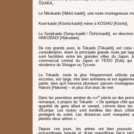
OSAKA,
Le Nikokaido [Nikkō kaidō], une route montagneuse m
Koof-kaido [Kōshū-kaidō] mène à KOSHIU [Kōshū],
Le Senjikaido [Senju-kaidō / Ōshū-kaidō], en directio
HAKODADI [Hakodate].
De ces grands axes, le Tokaido [Tōkaidō], est celui 
considération, étant la principale grande route par la
sont facilitées entre les grandes villes du Japon,
commercial central du Japon et YEDO [Edo] qui
résidence du Shiogun ou Tycoon.
Le Tokaido, route la plus fréquemment utilisée p
escortes, est large, très bien entretenu et est égaleme
partie, bien qu'il traverse plusieurs passes montagn
Hakoni [Hakone] – et plus d'un bras de mer.
e
Dans les premières années du
xvii
siècle un des prem
remarque, à propos du Tokaido : « De quelque côté que 
quantité de gens allant et venant, comme dans les 
d'Europe. Les routes sont bordées des deux côtés
protègent du soleil. Les distances sont marquées 
plantés deux arbres ».
Depuis ces jours, les arbres ont bien poussés
extraordinaire beauté et d'une magnifique force tach