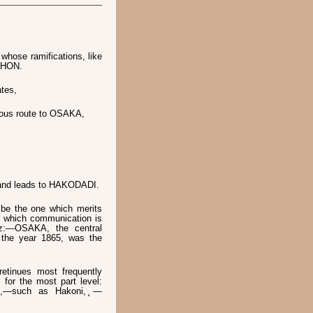
hose ramifications, like
IPHON.
tes,
tous route to OSAKA,
n and leads to HAKODADI.
 be the one which merits
by which communication is
viz:—OSAKA, the central
the year 1865, was the
etinues most frequently
, for the most part level:
es,—such as Hakoni, ̧—