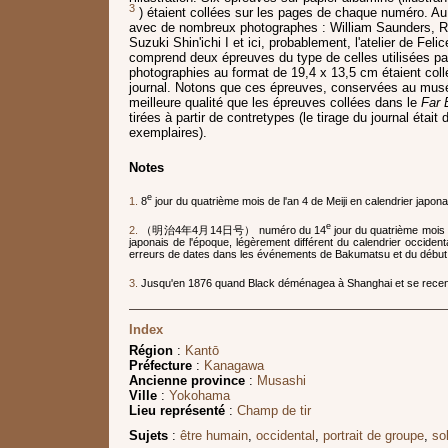
3
) étaient collées sur les pages de chaque numéro. Au
avec de nombreux photographes : William Saunders, Ra
Suzuki Shin'ichi I et ici, probablement, l'atelier de Fel
comprend deux épreuves du type de celles utilisées pa
photographies au format de 19,4 x 13,5 cm étaient coll
journal. Notons que ces épreuves, conservées au mus
meilleure qualité que les épreuves collées dans le
Far 
tirées à partir de contretypes (le tirage du journal était 
exemplaires).
Notes
e
1.
8
jour du quatrième mois de l'an 4 de Meiji en calendrier japona
e
2.
（明治4年4月14日号） numéro du 14
jour du quatrième mois d
japonais de l'époque, légèrement différent du calendrier occident
erreurs de dates dans les événements de Bakumatsu et du début 
3.
Jusqu'en 1876 quand Black déménagea à Shanghai et se recent
Index
Région
:
Kantō
Préfecture
:
Kanagawa
Ancienne province
:
Musashi
Ville
:
Yokohama
Lieu représenté
:
Champ de tir
Sujets
:
être humain
,
occidental
,
portrait de groupe
,
so