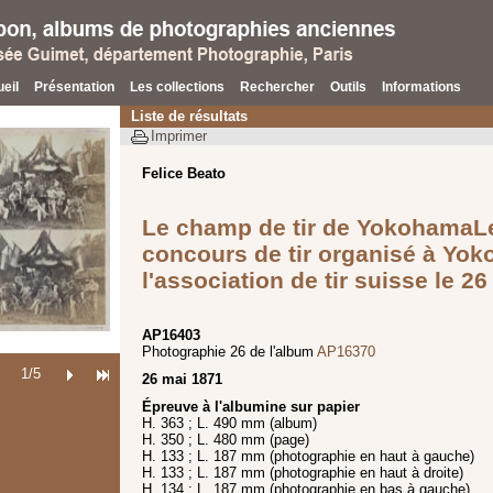
eil
Présentation
Les collections
Rechercher
Outils
Informations
Liste de résultats
Imprimer
Felice Beato
Le champ de tir de Yokohama
L
concours de tir organisé à Yo
l'association de tir suisse le 2
AP16403
Photographie 26 de l'album
AP16370
1
/5
26 mai 1871
Épreuve à l'albumine sur papier
H. 363 ; L. 490 mm (album)
H. 350 ; L. 480 mm (page)
H. 133 ; L. 187 mm (photographie en haut à gauche)
H. 133 ; L. 187 mm (photographie en haut à droite)
H. 134 ; L. 187 mm (photographie en bas à gauche)