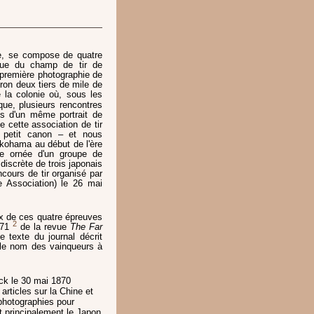
ée, se compose de quatre
 vue du champ de tir de
 première photographie de
iron deux tiers de mile de
 la colonie où, sous les
ue, plusieurs rencontres
tes d'un même portrait de
e cette association de tir
 petit canon – et nous
Yokohama au début de l'ère
re ornée d'un groupe de
discrète de trois japonais
ncours de tir organisé par
e Association) le 26 mai
ux de ces quatre épreuves
2
871
de la revue
The Far
texte du journal décrit
 le nom des vainqueurs à
ck le 30 mai 1870
articles sur la Chine et
s photographies pour
ant principalement le Japon