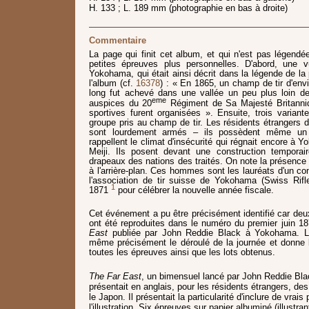
H. 133 ; L. 189 mm (photographie en bas à droite)
Commentaire
La page qui finit cet album, et qui n'est pas légend
petites épreuves plus personnelles. D'abord, une
Yokohama, qui était ainsi décrit dans la légende de la
l'album (cf.
16378
) : « En 1865, un champ de tir d'env
long fut achevé dans une vallée un peu plus loin de
eme
auspices du 20
Régiment de Sa Majesté Britanniq
sportives furent organisées ». Ensuite, trois varian
groupe pris au champ de tir. Les résidents étrangers d
sont lourdement armés – ils possèdent même un
rappellent le climat d'insécurité qui régnait encore à 
Meiji. Ils posent devant une construction temporai
drapeaux des nations des traités. On note la présence 
à l'arrière-plan. Ces hommes sont les lauréats d'un co
l'association de tir suisse de Yokohama (Swiss Rifl
1
1871
pour célébrer la nouvelle année fiscale.
Cet événement a pu être précisément identifié car de
ont été reproduites dans le numéro du premier juin 1
East
publiée par John Reddie Black à Yokohama. Le 
même précisément le déroulé de la journée et donne
toutes les épreuves ainsi que les lots obtenus.
The Far East
, un bimensuel lancé par John Reddie Bla
présentait en anglais, pour les résidents étrangers, des 
le Japon. Il présentait la particularité d'inclure de vrai
l'illustration. Six épreuves sur papier albuminé (illustr