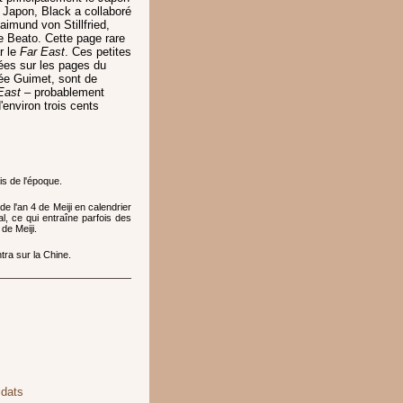
 Japon, Black a collaboré
imund von Stillfried,
ice Beato. Cette page rare
r le
Far East
. Ces petites
ées sur les pages du
ée Guimet, sont de
East
– probablement
d'environ trois cents
is de l'époque.
e l'an 4 de Meiji en calendrier
al, ce qui entraîne parfois des
de Meiji.
ra sur la Chine.
ldats