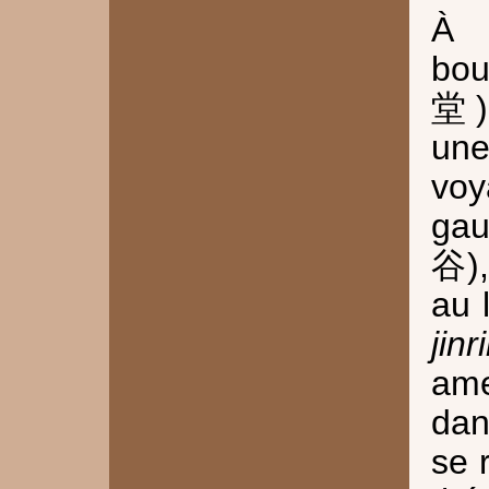
À 
bo
堂) 
une
voy
gau
谷),
au 
jinr
ame
dan
se 