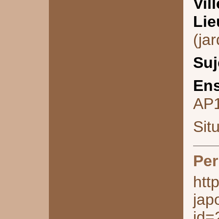
Vill
Lie
(jar
Suj
Ens
AP
Sit
Per
htt
jap
id=