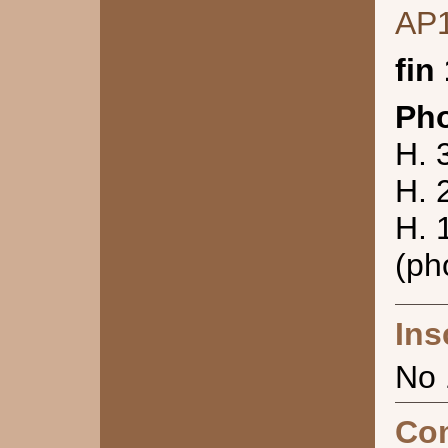
AP
fin
Pho
H. 
H. 
H. 
(ph
Ins
No
Co