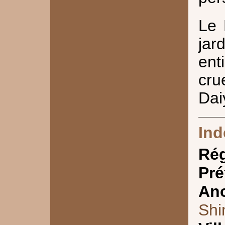
Le 
jar
ent
cru
Dai
Ind
Ré
Pré
Anc
Shi