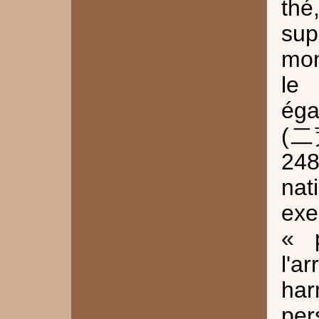
th
sup
mon
le
éga
(二荒
24
nat
ex
« 
l'a
ha
per