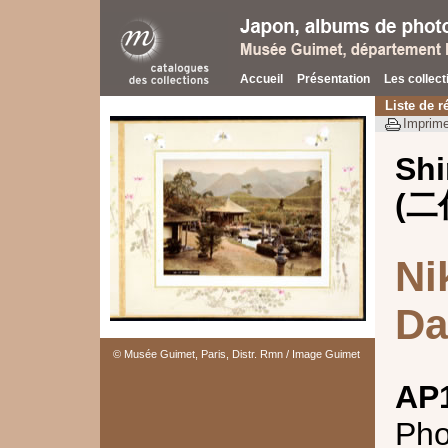
Accueil
Présentation
Les collect
Liste de r
Imprime
Shi
(二
Ni
Da
© Musée Guimet, Paris, Distr. Rmn / Image Guimet
AP
Pho